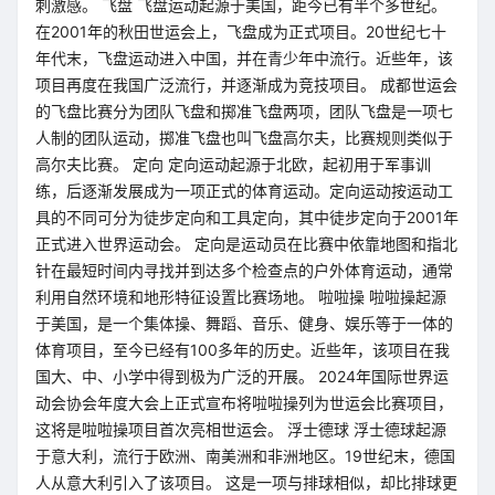
刺激感。 飞盘 飞盘运动起源于美国，距今已有半个多世纪。
在2001年的秋田世运会上，飞盘成为正式项目。20世纪七十
年代末，飞盘运动进入中国，并在青少年中流行。近些年，该
项目再度在我国广泛流行，并逐渐成为竞技项目。 成都世运会
的飞盘比赛分为团队飞盘和掷准飞盘两项，团队飞盘是一项七
人制的团队运动，掷准飞盘也叫飞盘高尔夫，比赛规则类似于
高尔夫比赛。 定向 定向运动起源于北欧，起初用于军事训
练，后逐渐发展成为一项正式的体育运动。定向运动按运动工
具的不同可分为徒步定向和工具定向，其中徒步定向于2001年
正式进入世界运动会。 定向是运动员在比赛中依靠地图和指北
针在最短时间内寻找并到达多个检查点的户外体育运动，通常
利用自然环境和地形特征设置比赛场地。 啦啦操 啦啦操起源
于美国，是一个集体操、舞蹈、音乐、健身、娱乐等于一体的
体育项目，至今已经有100多年的历史。近些年，该项目在我
国大、中、小学中得到极为广泛的开展。 2024年国际世界运
动会协会年度大会上正式宣布将啦啦操列为世运会比赛项目，
这将是啦啦操项目首次亮相世运会。 浮士德球 浮士德球起源
于意大利，流行于欧洲、南美洲和非洲地区。19世纪末，德国
人从意大利引入了该项目。 这是一项与排球相似，却比排球更