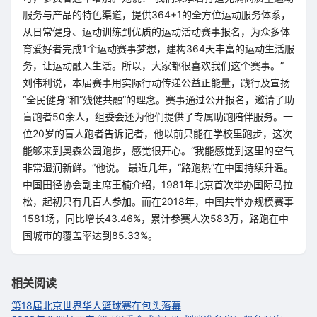
服务与产品的特色渠道，提供364+1的全方位运动服务体系，
从日常健身、运动训练到优质的运动活动赛事报名，为众多体
育爱好者完成1个运动赛事梦想，建构364天丰富的运动生活服
务，让运动融入生活。所以，大家都很喜欢我们这个赛事。”
刘伟利说，本届赛事用实际行动传递公益正能量，践行及宣扬
“全民健身”和“残健共融”的理念。赛事通过公开报名，邀请了助
盲跑者50余人，组委会还为他们提供了专属助跑陪伴服务。一
位20岁的盲人跑者告诉记者，他以前只能在学校里跑步，这次
能够来到奥森公园跑步，感觉很开心。“我能感觉到这里的空气
非常湿润新鲜。”他说。 最近几年，“路跑热”在中国持续升温。
中国田径协会副主席王楠介绍，1981年北京首次举办国际马拉
松，起初只有几百人参加。而在2018年，中国共举办规模赛事
1581场，同比增长43.46%，累计参赛人次583万，路跑在中
国城市的覆盖率达到85.33%。
相关阅读
第18届北京世界华人篮球赛在包头落幕