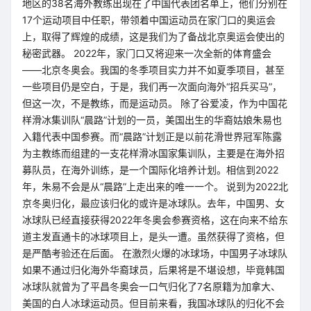
地区的38名海外教练出现在了中国代表团名单上，他们分别在
17个运动项目中任职，带领着中国运动员在家门口的奥运会
上，取得了辉煌的成绩，这是我们为了备战北京奥运会使出的
秘密武器。 2022年，家门口又将迎来一次全新的体育盛会
——北京冬奥会。我国的冬季项目实力并不如夏季项目，甚至
一些项目仍是空白，于是，我们再一次面向海外“招兵买马”，
但这一次，不是教练，而是运动员。 除了谷爱凌，作为中国花
样滑冰集训队“晨路”计划的一员，美国出生的华裔姑娘朱易也
入籍代表中国参赛。而“晨路”计划正是以前花滑世界冠军陈露
为主教练而组建的一支花样滑冰国家集训队，主要是在海外招
募队员，在海外训练，是一个国际化培养计划。相信到2022
年，朱易不会是从“晨路”上走出来的唯一一个。 说到为2022北
京冬奥归化，最应该归化的或许是冰球队。去年，中国男、女
冰球队已经直接获得2022年冬奥会参赛资格，这在向来不给东
道主发直通卡的冰球项目上，是头一遭。虽然获得了资格，但
是严酷考验还在后面。 在激烈火爆的冰球场，中国男子冰球队
如果不通过归化海外华裔球员，后果将是不堪设想，毕竟韩国
冰球队就曾为了平昌冬奥会一口气归化了7名原籍为加拿大、
美国的白人冰球运动员。但目前来看，我国冰球队的归化不会