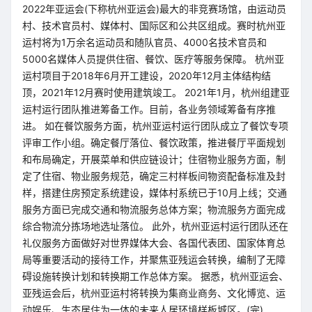
2022年亚运会(下称杭州亚运会)最大的非竞赛场馆，由运动员
村、技术官员村、媒体村、国际区和公共区组成。赛时杭州亚
运村将为1万余名运动员和随队官员、4000名技术官员和
5000名媒体人员提供住宿、餐饮、医疗等服务保障。 杭州亚
运村项目于2018年6月开工建设，2020年12月主体结构结
顶，2021年12月赛时使用建筑竣工。 2021年1月，杭州组建亚
运村运行团队推进筹备工作。目前，各业务领域筹备有序推
进。 如在餐饮服务方面，杭州亚运村运行团队成立了餐饮专项
评审工作小组。确定餐厅落位、餐饮政策，推进餐厅平面规划
和布局确定，开展菜单和供应链设计；住宿物业服务方面，制
定了住宿、物业服务规范，确定三村样板间物资配备标准及封
样，搭建住房预定系统建设，媒体村系统已于10月上线；交通
服务方面已完成交通和物流服务总体方案；物流服务方面完成
综合物流分拣场地选址落位。 此外，杭州亚运村运行团队还在
礼仪服务方面做好对世界媒体大会、各国代表团、国家体育总
局等重要活动的接待工作，并聚焦亚残运会转换，编制了无障
碍设施转换计划和转换期工作总体方案。 据悉，杭州亚运会、
亚残运会后，杭州亚运村将转换为集商业商务、文化博览、运
动娱乐、生态居住为一体的未来人居环境样板城区。(完)