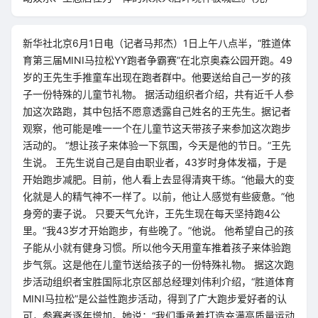
新华社北京6月1日电（记者马邦杰）1日上午八点半，“胜道体
育第三届MINI马拉松YY跑者争霸赛”在北京奥森公园开跑。49
岁的王先生手推童车出现在跑者群中。他要送给自己一岁的孩
子一份特殊的儿童节礼物。 据活动组织者介绍，共有近千人参
加这次路跑，其中包括不愿意透露自己姓名的王先生。据记者
观察，他可能是唯一一个在儿童节这天带孩子来参加这次跑步
活动的。 “想让孩子来体验一下氛围，今天是他的节日。”王先
生说。 王先生说自己是自由职业者，43岁时身体发福，于是
开始跑步减肥。目前，他人看上去显得清爽干练。“他最大的变
化就是人的精气神不一样了。以前，他让人感觉有些疲惫。”他
身旁的妻子说。 只要天气允许，王先生现在每天坚持跑4公
里。“我43岁才开始跑步，有些晚了。”他说。 他希望自己的孩
子能从小就有健身习惯。所以他今天用童车推着孩子来体验跑
步气氛。这是他在儿童节送给孩子的一份特殊礼物。 据这次跑
步活动组织者宝胜国际北京区部总经理刘伟利介绍，“胜道体育
MINI马拉松”是公益性跑步活动，得到了广大跑步爱好者的认
可，参赛者逐年增加。她说：“我们秉承着打造充满高质量运动