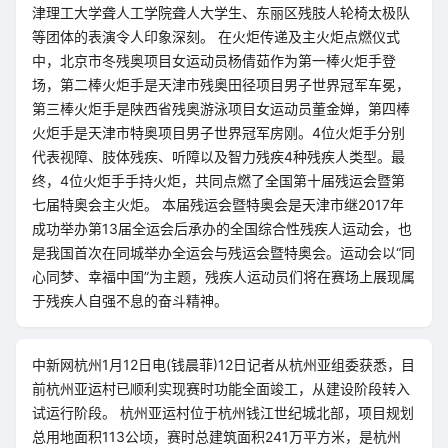
津理工大学聋人工学院聋人大学生、东丽区残肢人轮椅太极队
等团体的表演令人印象深刻。 在火炬传递及主火炬点燃仪式
中，北京市冬残奥项目女运动员杨倩茹作为第一棒火炬手登
场，第二棒火炬手是天津市残奥田径项目男子世界冠军车冕，
第三棒火炬手是陕西省残奥游泳项目女运动员董金婵，第四棒
火炬手是天津市特奥项目男子世界冠军房刚。4位火炬手分别
代表视障、肢体残疾、听障以及智力残疾4种残疾人类型。最
终，4位火炬手手持火炬，共同点燃了全国第十届残运会暨第
七届特奥会主火炬。 本届残运会暨特奥会是天津市继2017年
成功举办第13届全运会后承办的全国综合性残疾人运动会，也
是我国首次在同城举办全运会与残运会暨特奥会。运动会以“同
心同梦、幸福中国”为主题，残疾人运动员们将在赛场上展现属
于残疾人自强不息的奋斗精神。
中新网杭州1月12日电(钱晨菲)12日记者从杭州亚组委获悉，目
前杭州亚运村已顺利实现赛时功能全面竣工，从建设阶段转入
试运行阶段。 杭州亚运村位于杭州钱江世纪城北部，项目规划
总用地面积113公顷，赛时总建筑面积241万平方米，是杭州