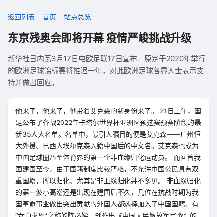
返回列表
首页
站点总览
东京残奥会即将开幕 疫情严峻挑战升级
新华社日内瓦3月17日电欧足联17日宣布，原定于2020年举行
的欧洲足球锦标赛将推迟一年，对此欧洲足球各界人士表示支
持并做出回应。
他来了，他来了，他带着艾克森的新身份来了。 21日上午，国
足公布了备战2022年卡塔尔世界杯亚洲区预选赛预赛阶段的最
新35人大名单。名单中，最引人瞩目的便是艾克森——广州恒
大外援、巴西人埃尔克森入籍中国后的中文名。艾克森也成为
中国足球圈乃至体育界的第一个非血缘归化运动员。 而回首我
国建国至今，由于国籍制度比较严格，不允许中国公民具有双
重国籍，所以归化、尤其是非血缘归化并不多见。 非血缘归化
的第一波小高潮还是出现在建国后不久，几位在抗战时期为我
国革命事业做出突出贡献的外国人都选择加入了中国国籍。有
“女白求恩”之称的陈必娣、创作出《中国人民解放军军歌》的