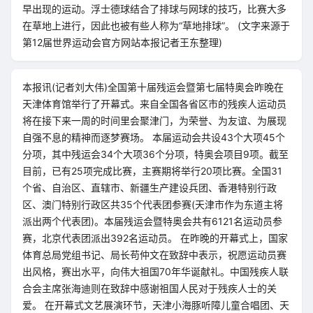
早出现的运动。浮士德球结合了排球与网球的技巧，比赛大多
在草地上进行，因此也被有些人称为“草地排球”。 (文字来源于
第12届世界运动会官方网站本报记者王东整理)
本报讯(记者刘大伟)全国第十届残运会暨第七届特奥会昨晚在
天津体育馆举行了开幕式。来自全国各省区市的残疾人运动员
将在接下来一周的时间里会聚津门，为荣誉、为友谊、为展现
自强不息的精神而逐梦赛场。 本届运动会共设43个大项45个
分项，其中残运会34个大项36个分项，特奥会项目9项。截至
目前，已有25项完成比赛，主赛期将举行20项比赛。全国31
个省、自治区、直辖市、新疆生产建设兵团、香港特别行政
区、澳门特别行政区共35个代表团参赛(天津市作为东道主将
派出两个代表团)。本届残运会暨特奥会共有6121名运动员参
赛，北京代表团派出392名运动员。 在昨晚的开幕式上，国家
体育总局党组书记、局长苟仲文在致辞中表示，祝愿运动员赛
出风格，赛出水平，向伟大祖国70年华诞献礼。中国残疾人联
合会主席张海迪则在致辞中感谢祖国人民对于残疾人士的关
爱。 在开幕式文艺展演环节，天津小海豚听障儿童合唱团、天