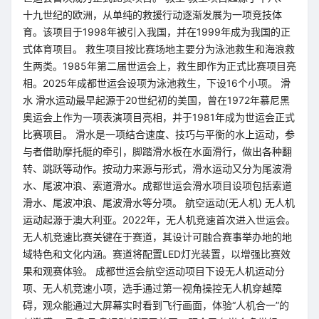
十九世纪的欧洲，从单纯的救援行动逐渐发展为一项竞技体
育。该项目于1998年被引入我国，并在1999年成为我国的正
式体育项目。 救生项目按比赛场地主要分为泳池救生和海浪救
生两类。1985年第二届世运会上，救生即作为正式比赛项目亮
相。2025年成都世运会设项为泳池救生，下设16个小项。 滑
水 滑水运动最早起源于20世纪初的美国，曾在1972年慕尼黑
奥运会上作为一项表演项目亮相，并于1981年成为世运会正式
比赛项目。 滑水是一项结合速度、技巧与平衡的水上运动，参
与者借助摩托艇的牵引，脚踏滑水板在水面滑行，做出各种翻
转、跳跃等动作。按动力来源与形式，滑水运动又分为尾波滑
水、尾波冲浪、索道滑水。成都世运会滑水项目设项包括索道
滑水、尾波冲浪、尾波滑水等分项。 航空运动(无人机) 无人机
运动起源于澳大利亚。2022年，无人机竞速首次进入世运会。
无人机竞速比赛关键在于赛道，其设计可融合赛事举办地的地
域特色和文化内涵。赛道将配置LED灯光装置，以增强比赛效
果和观赛体验。 成都世运会航空运动项目下设无人机运动分
项、无人机竞速小项，选手通过第一视角操控无人机穿越障
碍，观众能通过大屏幕实时看到飞行画面，体验“人机合一”的