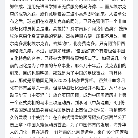
郑律成、运用先进医学知识无偿服务的马海德…… 而从埃尔克
森的成功入籍，或许意味着第二波小高潮即将到来。大名单公
布之后，球迷们在欢迎艾克森的同时，已经在猜测下一个非血
缘归化球员将会是谁。高拉特？费尔南多？阿洛伊西奥？ 按照
埃尔克森化身艾克森的套路，高拉特很方便，压根不用改，费
尔南多复制埃尔克森，去掉“尔”，化身费南多，只有阿洛伊西
奥略微头疼，不过，智慧如球迷，“骆国富”这个有着极强中国
文化特色的名字，已经被大家叫得颇为顺口了。 如果说几十年
前的归化是为了中国的革命事业，那么几十年后，艾克森们的
到来，目的也很明确，那就是为了中国的足球事业，再具体一
点，那就是帮助国足闯入2022卡塔尔世界杯。 虽然非血缘归
化在体育届是头一遭，但是华裔归化已经并不陌生。从马术运
动员华天（中英混血）放弃英国国籍，成为中国奥运历史上第
一个正式亮相的马术三项运动员，到李可（中英混血）6月份
代表国足出战热身赛成为国足历史上首位归化球员，再到前不
久谷爱凌（中美混血）在自由式滑雪坡面障碍技巧新西兰公开
赛上拿下中国入籍运动员首金，为了中国体育的发展，海外华
人的归化一直在进行。 11年前的北京奥运会，来自16个国家和