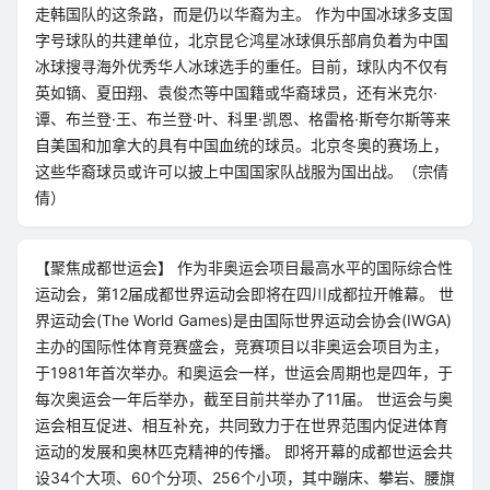
走韩国队的这条路，而是仍以华裔为主。 作为中国冰球多支国
字号球队的共建单位，北京昆仑鸿星冰球俱乐部肩负着为中国
冰球搜寻海外优秀华人冰球选手的重任。目前，球队内不仅有
英如镝、夏田翔、袁俊杰等中国籍或华裔球员，还有米克尔·
谭、布兰登·王、布兰登·叶、科里·凯恩、格雷格·斯夸尔斯等来
自美国和加拿大的具有中国血统的球员。北京冬奥的赛场上，
这些华裔球员或许可以披上中国国家队战服为国出战。（宗倩
倩）
【聚焦成都世运会】 作为非奥运会项目最高水平的国际综合性
运动会，第12届成都世界运动会即将在四川成都拉开帷幕。 世
界运动会(The World Games)是由国际世界运动会协会(IWGA)
主办的国际性体育竞赛盛会，竞赛项目以非奥运会项目为主，
于1981年首次举办。和奥运会一样，世运会周期也是四年，于
每次奥运会一年后举办，截至目前共举办了11届。 世运会与奥
运会相互促进、相互补充，共同致力于在世界范围内促进体育
运动的发展和奥林匹克精神的传播。 即将开幕的成都世运会共
设34个大项、60个分项、256个小项，其中蹦床、攀岩、腰旗