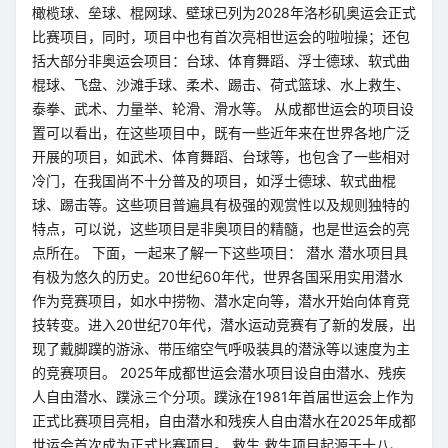
橄榄球、垒球、棍网球、壁球已列为2028年洛杉矶奥运会正式
比赛项目，同时，项目中也有首次亮相世运会的啦啦操；还包
括大部分非奥运会项目：台球、体育舞蹈、浮士德球、软式曲
棍球、飞盘、沙滩手球、柔术、踢击、荷式篮球、水上救生、
泰拳、武术、力量举、轮滑、滑水等。 从成都世运会的项目设
置可以看出，在这些项目中，既有一些近年来在世界各地广泛
开展的项目，如武术、体育舞蹈、台球等，也包含了一些相对
冷门，在我国尚不十分普及的项目，如浮士德球、软式曲棍
球、踢击等。这些项目普遍具有极强的观赏性以及规则独特的
特点，可以说，这些项目是非奥项目的精髓，也是世运会的亮
点所在。 下面，一起来了解一下这些项目： 潜水 潜水项目具
有极为悠久的历史。20世纪60年代，世界各国采用实用潜水
作为竞赛项目，如水中捞物、潜水定向等，潜水开始向体育竞
技转变。进入20世纪70年代，潜水运动竞赛有了新的发展，出
现了戴脚蹼的游泳、带压缩空气呼吸装具的潜泳等以速度为主
的竞赛项目。 2025年成都世运会潜水项目设自由潜水、残疾
人自由潜水、蹼泳三个分项。蹼泳在1981年首届世运会上作为
正式比赛项目亮相，自由潜水和残疾人自由潜水在2025年成都
世运会首次成为正式比赛项目。 救生 救生项目起源于十八、