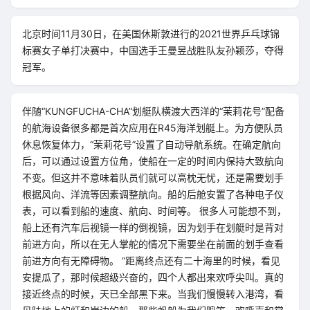
北京时间11月30日，在美国休斯敦进行的2021世界乒乓球锦
标赛女子单打决赛中，中国选手王曼昱战胜队友孙颖莎，夺得
冠军。
伴随“KUNGFUCHA-CHA”划艇队横渡大西洋的“茉莉花号”配备
的航海设备很多都是首次应用在R45海洋划艇上。为方便队员
休息恢复体力，“茉莉花号”设置了自动导航系统。在确定航向
后，可以通过设置方位角，使船在一定的时间内保持大致航向
不变。但这并不意味着队员们就可以高枕无忧，还是需要划手
根据风向、洋流等因素调整航向。船的后舱安置了各种电子仪
表，可以看到船的速度、航向、时间等。 很多人可能想不到，
船上还有汽车后视镜一样的倒视镜，因为划手在划艇时是背对
前进方向，所以在无人掌舵的情况下需要坐在前面的划手查看
前进方向有无障碍物。 “距离终点还有二十海里的时候，看见
安提瓜了，那时候超级兴奋的，四个人都出来欢呼尖叫。真的
接近终点的时候，天已全部黑下来。当我们慢慢转入港湾，看