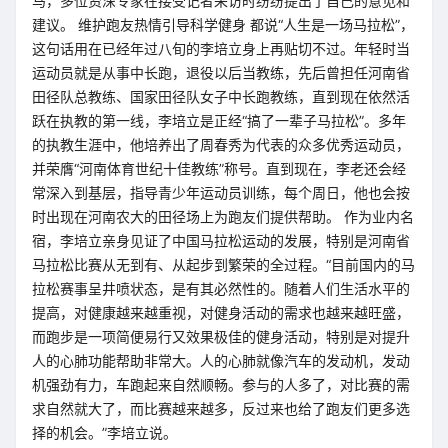
马，多位资深专家在接受记者采访时纷纷提出了自己的意见和
建议。 维护跑友热情引导科学健身 都说“人生是一场马拉松”，
这句话用在已经年过八旬的李培立身上再贴切不过。年轻时当
运动员就是从事中长跑，退役以后当教练，先后曾担任河南省
田径队总教练、国家田径队女子中长跑教练，直到现在依然活
跃在执教的第一线，李培立是正经“搞了一辈子马拉松”。多年
的执教生涯中，他培养出了周春秀为代表的众多优秀运动员，
并荣膺“河南体育世纪十佳教练”称号。直到现在，李老还会经
常深入到基层，指导青少年运动员训练，每个周日，他也会按
时出现在河南农大的田径场上为跑友们提供帮助。 作为业内名
宿，李培立亲身见证了中国马拉松运动的发展，特别是河南省
马拉松比赛从无到有、从起步到繁荣的全过程。“目前国内的马
拉松赛事呈井喷状态，是有其必然性的。随着人们生活水平的
提高，对健康越来越重视，对健身活动的需求也越来越旺盛，
而跑步是一项简便易行又效果极佳的健身活动，特别是对提升
人的心肺功能帮助非常大。人的心肺就像汽车的发动机，发动
机强劲有力，车跑起来自然顺畅。参与的人多了，对比赛的需
求自然就大了，而比赛越来越多，反过来也给了跑友们更多选
择的机会。”李培立说。