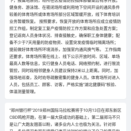
下，按属地原则，经所在区疫情防控指挥部备案后有序开放。
健身房、游泳馆、在密闭场所或利用地下空间开设的通风条件
较差的体育场所或体育场所部分区域暂缓开放，线下体育培训
业务暂缓恢复。 按照要求，恢复开放的体育场所应成立疫情防
控工作组，制定复工复产疫情防控工作方案和应急处置方案；
登记返岗人员身体状况、排查接触史，确保职工身体健康；配
备不少于7天用量的防疫物资、设置突发疫情临时隔离场所；
提前做好体育场所环境消杀，加强室内通风换气等。 工作指南
还要求，体育场所需在线上、线下公示开放时间、区域、单场
最高人数等信息，实行健身人员电话、网络预约制，进行限流
管控，同时段相邻健身人员建议保持2米以上距离。同时，加
强场地巡查，及时劝导疏散密集的健身人员。体育场所对进入
人员，包括员工、顾客、访客，严格实施“湖北健康码”核验、
体温测量管理。
“郑州银行杯”2019郑州国际马拉松赛将于10月13日在郑东新区
CBD鸣枪开跑，在第一届大获成功的基础上，第二届郑马不只
是让广大跑友翘首以盼，诸多业内人士也极为关注。针对郑