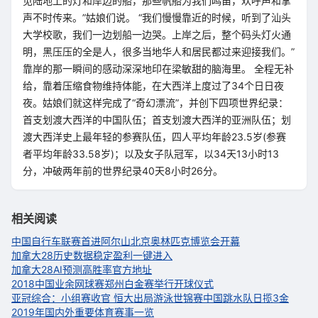
见陆地上的灯和岸边的船，那些帆船为我们鸣笛，欢呼声和掌
声不时传来。”姑娘们说。 “我们慢慢靠近的时候，听到了汕头
大学校歌，我们一边划船一边哭。上岸之后，整个码头灯火通
明，黑压压的全是人，很多当地华人和居民都过来迎接我们。”
靠岸的那一瞬间的感动深深地印在梁敏甜的脑海里。 全程无补
给，靠着压缩食物维持体能，在大西洋上度过了34个日日夜
夜。姑娘们就这样完成了“奇幻漂流”，并创下四项世界纪录：
首支划渡大西洋的中国队伍；首支划渡大西洋的亚洲队伍；划
渡大西洋史上最年轻的参赛队伍，四人平均年龄23.5岁(参赛
者平均年龄33.58岁)；以及女子队冠军，以34天13小时13
分，冲破两年前的世界纪录40天8小时26分。
相关阅读
中国自行车联赛首进阿尔山
北京奥林匹克博览会开幕
加拿大28历史数据稳定盈利一键进入
加拿大28AI预测高胜率官方地址
2018中国业余网球赛郑州白金赛举行开球仪式
亚冠综合：小组赛收官 恒大出局
游泳世锦赛中国跳水队日揽3金
2019年国内外重要体育赛事一览