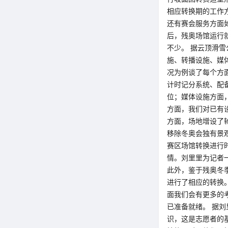
相应转换期的工作
还有赛会服务方面
后，‍‍残奥场馆运
不少。 据云顶滑
施、转播设施、媒
况为例谈了每个方
计时记分系统、配
位；媒体设施方面
方面，我们对已有
方面，场地增设了
移除冬奥会独有景观
赛区场馆转换进行
情。刘里里为记者
此外，鉴于残奥冬
进行了相应的转换
面我们会有更多的
已准备就绪。 据刘
识，这是志愿者的