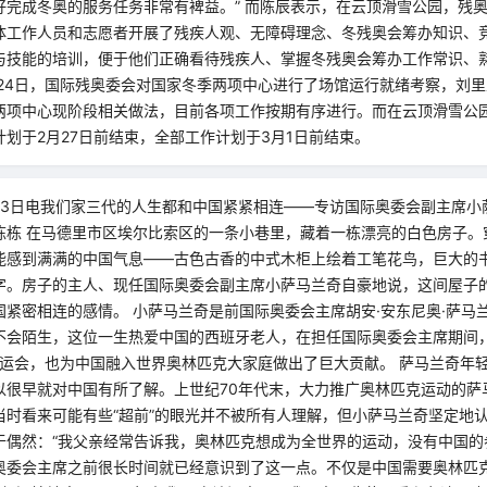
好完成冬奥的服务任务非常有裨益。‍” 而陈辰表示，在云顶滑雪公园，残
体工作人员和志愿者开展了残疾人观、无障碍理念、冬残奥会筹办知识、
与技能的培训，便于他们正确看待残疾人、掌握冬残奥会筹办工作常识、
 24日，国际残奥委会对国家冬季两项中心进行了场馆运行就绪考察，刘
两项中心现阶段相关做法，目前各项工作按期有序进行。而在云顶滑雪公
划于2月27日前结束，全部工作计划于3月1日前结束。
23日电我们家三代的人生都和中国紧紧相连——专访国际奥委会副主席小
栋栋 在马德里市区埃尔比索区的一条小巷里，藏着一栋漂亮的白色房子。
能感到满满的中国气息——古色古香的中式木柜上绘着工笔花鸟，巨大的
字。房子的主人、现任国际奥委会副主席小萨马兰奇自豪地说，这间屋子
国紧密相连的感情。 小萨马兰奇是前国际奥委会主席胡安·安东尼奥·萨马
不会陌生，这位一生热爱中国的西班牙老人，在担任国际奥委会主席期间
季奥运会，也为中国融入世界奥林匹克大家庭做出了巨大贡献。 萨马兰奇年
以很早就对中国有所了解。上世纪70年代末，大力推广奥林匹克运动的萨
当时看来可能有些“超前”的眼光并不被所有人理解，但小萨马兰奇坚定地
于偶然：“我父亲经常告诉我，奥林匹克想成为全世界的运动，没有中国的
奥委会主席之前很长时间就已经意识到了这一点。不仅是中国需要奥林匹