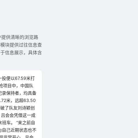
户提供清晰的浏览路
据模块提供过往信息查
用于信息展示，具体含
便以67.59米打
标枪项目中，中国队
纪录保持者，均具备
2米，远超63.50
打破了队友刘诗颖创
，吕会会凭借这一成
班车。 “来之前自
为自己近期状态也不
现非常开心。吕会