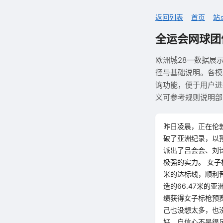
返回列表
首页
站
全运会网球团
欧洲城28—数据展
径与基础说明。各模
询功能，便于用户进
义可参考规则说明部
昨日凌晨，正在伦
破了亚洲纪录，以预
派出了吕会会、刘
极强的实力。 女子
米的达标线，顺利
造的66.47米
绩获得女子标枪预
己也没想太多，也
好，自信心不是很