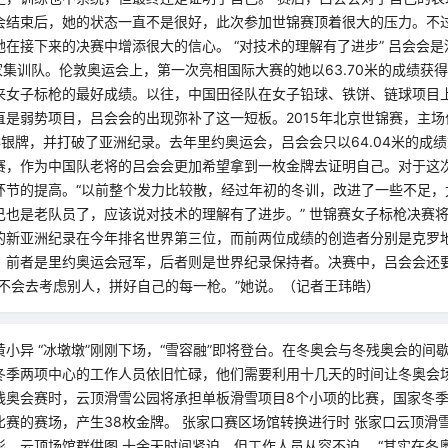
会结束后，她的状态一直不是很好，此次参加世锦赛顶着很大的压力。不
在接下来的决赛中增添很大的信心。 “对技术的理解有了进步” 吕会会
国家集训队。伦敦奥运会上，第一次亮相国际大赛的她以63.70米的成绩获
来女子标枪的最好成绩。以往，中国田径队在女子铅球、铁饼、链球项目
直是弱势项目，吕会会的出现弥补了这一短板。2015年北京世锦赛，主
摘得银牌，并打破了亚洲纪录。去年里约奥运会，吕会会只以64.04米的成绩
赛，作为中国队老将的吕会会更加希望拿到一枚金牌去证明自己。对于这
环节的提高。“以前整个发力比较散，经过年初的冬训，改进了一些不足，
己也是老队员了，应该说对技术的理解有了进步。” 世锦赛女子标枪决赛将
的新亚洲纪录在今年排名世界第三位，而前两位成绩的创造者分别是克罗
，前者是里约奥运会冠军，后者则是世界纪录保持者。决赛中，吕会会还
我不会去考虑别人，拼好自己的每一枪。”她说。（记者王玮皓）
小异 “冰墩墩”刚刚下场，“雪容融”即将登台。在冬奥会与冬残奥会的间
冬季两项中心的工作人员依旧忙碌，他们需要利用十几天的时间让冬奥会
残奥会赛时，云顶滑雪公园将承担单板滑雪项目8个小项的比赛，国家冬
比赛的赛场，产生38枚金牌。 张家口赛区场馆转换进行时 张家口云顶滑
形。云顶场馆群供图 十余天时间紧迫，但工作人员从容不迫。 “其实在冬