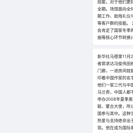
技能，对于他们更
全期。场馆面向全
期工作、助残礼仪
等客户群的技能。
会肯定了国家冬季
施等核心环节转换计
新华社马德里11月
者郭求达冯俊伟田
门廊，一进房间就
印着中国作家的名
他们一家三代与中
马兰奇，中国人都
申办2008年夏
联、蒙古大使，所
国参与其中。这种
热爱与支持绝非出
现。他在成为国际