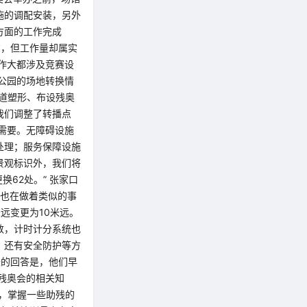
施的调配安装，另外
方面的工作完成
方，但工作量却属实
作大都涉及竞赛设
公园的场地转换情
道塑形、布设残奥
我们调整了转播点
需要。无障碍设施
处理；服务保障设施
景观标识外，我们将
62处。” 张家口
们也在做着类似的事
远变更为10米远。
数，计时计分系统也
，还有安全防护等方
辰的回答是，他们早
冬残奥会的相关知
，掌握一些助残的