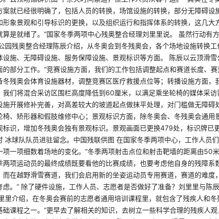
方案就已经很明确了，包括人员的转换，场馆设施的转换，部分无障碍设
如形象景观和引导标识的更换，以及组织运行和指挥体系的转换，‍‍这几大
行就算是就绪了。‍”国家冬季两项中心残奥整合经理刘里里说。 虽然行动有
雪公园残奥整合经理陈辰介绍，从冬奥会到冬残奥会，各个场地设施转换工
体设施、无障碍设施、服务保障设施、景观标识等方面。 陈辰以云顶滑雪
面的部分工作。“竞赛设施方面，我们的工作包括调整起点和赛道长度、赛
备冬残奥会体育设施器材，调整竞赛区医疗救援点位等；转播设施方面，
，我们将混合采访区围栏高度降低到60厘米，以满足乘坐轮椅的媒体采访
设施开展修补完善，对高差较大的坡道起点做抹平处理，对门槛做无障碍
轮椅、矫形器和假肢维修中心；景观标识方面，除冬奥会、冬残奥会通用
标识，增加冬残奥会独有景观标识。景观画面已更换479处，标识牌已更换
时 冰球队队员进驻留念。中国残联供图 在国家冬季两项中心，工作人员
一项一项细数着场地的变化。“冬季两项射击点位和射击靶墙的距离由50米
季两项运动员的最终成绩既要看他的比赛成绩，也要考虑他‍‍自身的残障系
。而在越野滑雪赛道，我们会启用新的坐姿运动员专用赛道，赛道的‍‍难度
考虑。‍” 除了硬件设施，工作人员、志愿者是否做好了准备？刘里里与陈
里里介绍，在冬奥会赛前的志愿者通用培训课程里，就包含了‍‍残疾人和
基础课程之一。“更早去了解相关的知识，去树立一些科学合理的残疾人观