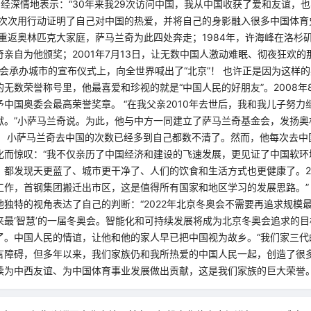
曾经深情地表示：“30年来我29次访问中国，我从中国收获了爱和友谊，
一次次用行动证明了自己对中国的热爱，并将自己的身影融入很多中国体育
国重返奥林匹克大家庭，萨马兰奇为此四处奔走；1984年，许海峰在洛杉
亲自为他颁奖；2001年7月13日，让无数中国人激动难眠、彻夜狂欢
运会承办城市的宣布仪式上，向全世界喊出了“北京”！ 也许正是因为这样
无数荣誉称号里，他最喜爱和珍视的就是“中国人民的好朋友”。2008年
中国奥委会最高荣誉奖章。 “在我父亲2010年去世后，我和我儿子努力
献。”小萨马兰奇说。为此，他与中方一同建立了萨马兰奇基金会，发扬奥
。 小萨马兰奇去中国的次数已经多到自己都数不清了。然而，他每次去中
化而惊叹：“我不仅亲历了中国经济和建设的飞速发展，更见证了中国软环
，都发现天更蓝了、城市更干净了、人们的饮食和生活方式也更健康了。2
作，首钢集团搬迁出市区，这是值得所有国家和地区学习的发展思路。” 谈
他独特的视角表达了自己的判断：“2022年北京冬奥会不需要再追求规模
最‘智慧’的一届冬奥会。智能化和可持续发展将成为北京冬奥会追求的目
了。中国人民的情谊，让他和他的家人早已把中国视为故乡。“我们家三代
言障碍，但多年以来，我们家族仍和我所热爱的中国人民一起，创造了很
续为中西友谊、为中国体育事业发展做出贡献，这是我们家族的巨大荣誉。