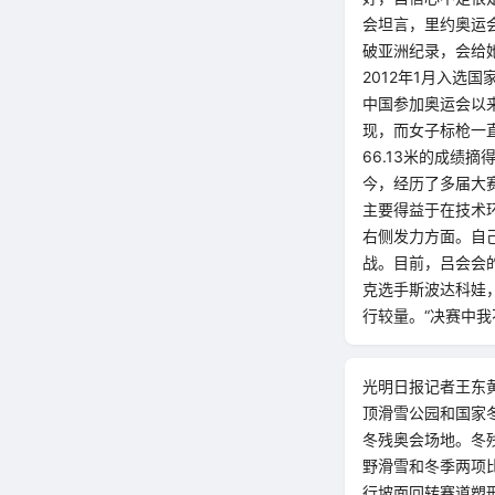
会坦言，里约奥运
破亚洲纪录，会给她
2012年1月入选
中国参加奥运会以
现，而女子标枪一
66.13米的成绩
今，经历了多届大
主要得益于在技术
右侧发力方面。自
战。目前，吕会会
克选手斯波达科娃
行较量。“决赛中
光明日报记者王东黄
顶滑雪公园和国家
冬残奥会场地。冬
野滑雪和冬季两项
行坡面回转赛道塑