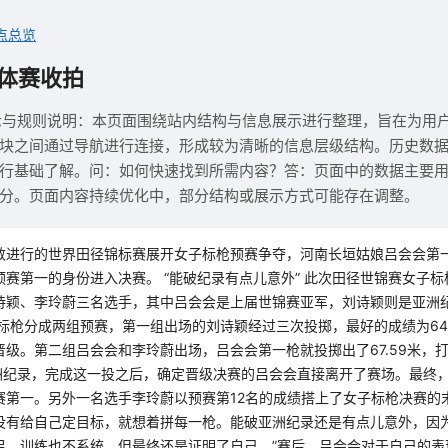
点总览
体赛收拍
示与规则说明：本页面围绕站内结构与信息展示进行整理，旨在为用
块之间通过导航进行连接，形成较为清晰的信息层级结构。历史数
行基础了解。问：如何快速找到所需内容？答：页面中的数据主要
分。页面内容持续优化中，部分结构或展示方式可能存在调整。
敦进行的世界田径锦标赛展开女子标枪预赛争夺，河南长垣姑娘吕会会第一投
赛第一的身份进入决赛。 “能破纪录有点儿意外” 此次田径世锦赛女子
诗颖、李玲蔚三名选手，其中吕会会是上届世锦赛亚军，刘诗颖则是亚洲
标枪分成两组预赛，第一组出场的刘诗颖经过三次投掷，最好的成绩为64.7
晋级。第二组吕会会和李玲蔚出场，吕会会第一枪就投掷出了67.59米，
的亚洲纪录，完成这一投之后，确定晋级决赛的吕会会直接离开了赛场。最终
赛第一。另外一名选手李玲蔚以预赛第12名的成绩搭上了女子标枪决赛的末
没有给自己定目标，就想着拼每一枪。能破亚洲纪录还是有点儿意外，因
足，训练也不系统，但最终还是证明了自己。”赛后，吕会会对于自己的表