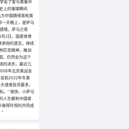
也学会了爱与尊重中
史上的璀璨瞬间
矶为中国摘得首枚奥
的那一天晚上，是萨马
的感情，萨马兰奇
8月2日，国家体育
继承他的遗志，继续
林匹克精神，推动
国，仍然会为这个
境的进步。最近几
008年北京奥运会
到2022年冬奥
最大或者投资最多，
标。” 很快，小萨马
的人生都和中国紧
多值得珍视的共同成
”