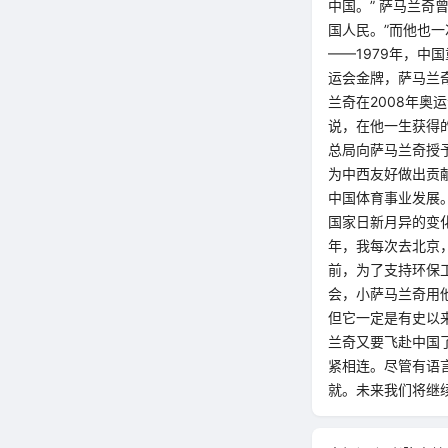
中国。” 萨马兰奇
国人民。”而他也
——1979年，中
运会金牌，萨马兰奇
兰奇在2008年奥
说，在他一生获得的
总局向萨马兰奇授予
为中西友好做出贡
中国体育事业发展
国家日新月异的变
年，我每次去北京
前，为了支持环保工
会，小萨马兰奇用
但它一定是有史以来
兰奇又要飞赴中国
紧相连。尽管有语
就。未来我们将继