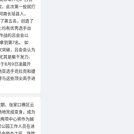
过，此次第一投就打
是河南长垣县人，
得了第五名，创造了
上均有优秀选手出
场作战的吕会会以
拿到第7名。 如
次突破，吕会会认为
尤其是躯干发力、
于8月9日凌晨开
地亚选手克拉克和捷
要与这些顶尖高手进
歇期，张家口赛区云
场地完成变身，成为
季两项中心将作为越
雪公园工作人员在进
奥会举办之前，场馆