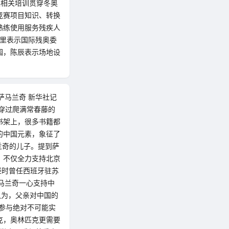
奥相关培训贯穿冬奥
竞赛项目知识、转换
熟练使用服务残疾人
里里表示国际残奥委
园，陈辰表示场地设
萨马兰奇 新华社记
穿过爬满常春藤的
书架上，很多书籍都
的中国元素，象征了
兰奇的儿子。提到萨
，不仅全力支持北京
轻时曾任西班牙驻苏
马兰奇一心支持中
认为，父亲对中国的
参与绝对不可能实
克，奥林匹克更需要