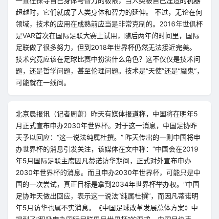
一直在探寻自己身体与智力的极限，当人类被自己建造的机器
超越时，它们就成了人类身体和智力的延伸。 不过，无论在何
领域，技术的应用在成熟前应当是非常克制的。2016年世俱杯
是VAR首次在国际足联大赛上试用，随后两年的时间里，国际
足联做了很多努力，但到2018年世界杯仍然无法接近完美。
技术究竟应该在足球比赛中扮演什么角色？这不仅仅是技术问
题，还是哲学问题，甚至伦理问题。技术是“天使”还是“魔鬼”，
可能就在一线间。
北京晨报讯（记者周萧）昨天有媒体报道称，中国将在明年5
月正式宣布申办2030年世界杯。对于这一消息，中国足协昨
天予以回应：“这一说法纯属杜撰。” 昨天传出的一则中国将申
办世界杯的消息引发关注，该媒体在文中称：“中国会在2019
年5月国际足联主席因凡蒂诺访华期间，正式对外宣布申办
2030年世界杯的消息。而且申办2030年世界杯，可能只是中
国的一次尝试，真正目标是拿到2034年世界杯举办权。”中国
足协昨天做出回应，表示这一说法“纯属杜撰”，而因凡蒂诺明
年5月访华也属不实消息。《中国足球改革发展总体方案》中