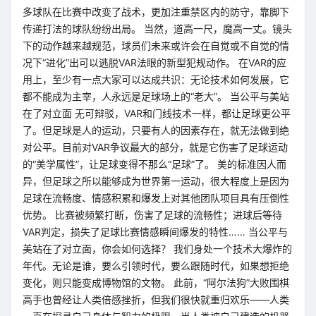
多球队在比赛中改变了战术，更加注重禁区内的防守，靠脚下
传递打法的球队纷纷出局。 当然，道高一尺，魔高一丈。镜头
下的动作越来越规范，球员们未来或许会在自觉或不自觉的情
况下“进化”出可以逃脱VAR法眼的新型犯规动作。 在VAR的应
用上，至少有一点大家可以达成共识：无论技术如何发展，它
都不能成为主宰，人永远是足球场上的“老大”。 当公平与美站
在了对立面 无可辩驳，VAR和门线技术一样，都让足球更公平
了。但足球是人的运动，只要有人的因素存在，就无法做到绝
对公平。目前对VAR争议最大的部分，就是它伤害了足球运动
的“美学属性”，让足球变得不那么“足球”了。 美的标准因人而
异，但足球之所以能够成为世界第一运动，很大程度上是因为
足球在流畅度、情感积累和爆发上对其他团队项目具有压倒性
优势。 比赛被频繁打断，伤害了足球的流畅性；进球后等待
VAR判定，损失了足球比赛情感瞬间爆发的特性…… 当公平与
美站在了对立面，你会如何选择？ 我们身处一个技术大爆炸的
年代。无论是谁，要么引领时代，要么跟随时代，如果想拒绝
变化，则只能变成博物馆的文物。 此前，“阿尔法狗”大败围棋
高手也曾经让人类倍感挫折，但我们很快就重归欢乐——人类