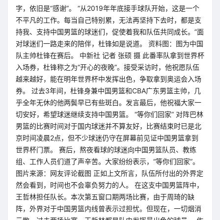
字，依旧是“感谢”。 “从2019年年底接手球队开始，这是一个
不平凡的工作。每当自己特别累，无法再坚持下去时，都是支
持我、支持中国男篮的球迷们，促使着我和队伍共同成长。”面
对球迷们一路走来的陪伴，杜锋如是说道。 资料图：图为中国
队主帅杜锋在赛后。 中新社 记者 张硕 摄 此番率队拿到世界杯
入场券，杜锋称之为“开心的夜晚”。接受采访时，他祝愿队伍
越来越好，能在明年世界杯中发挥出色，争取拿到奥运会入场
券。 过去3年间，杜锋身兼中国男篮和CBA广东男篮主帅，几
乎全年无休的他两鬓早已有些斑白。发言最后，他祝福大家一
切安好，希望球迷继续支持中国男篮。 “等你们回家” 对阵巴林
男篮的比赛时间对于国内球迷并不算友好，比赛结束时已是北
京时间凌晨2点，但不少球迷仍守在屏幕前见证中国男篮拿到
世界杯门票。 赛后，熬夜看球的球迷向中国男篮队员、教练
组、工作人员们道了声辛苦。大家纷纷表示，“等你们回家”。
图片来源：网友评论截图 正如上文所言，队伍所付出的外界定
然会看到，时间也不会辜负努力的人。 在这支中国男篮阵中，
王哲林担任队长。本次第五窗口期两场比赛，由于周琦的缺
阵，外界对于中国男篮内线曾表示过担忧。但现在，一切烟消