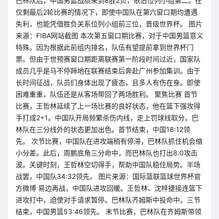
巴林队后，中国男篮战绩来到8胜2负，依旧位列小组第二。在
仅剩最后2轮比赛的情况下，即使中国队在第六窗口期均遭遇
失利，也能凭借胜负关系位列小组前三位，晋级世界杯。 图片
来源：FIBA网站截图 本次第五窗口期比赛，对于中国男篮意义
特殊。因为根据此前组内排名，队伍有望提前拿到世界杯门
票。但由于世预赛窗口期距离联赛第一阶段时间过近，国家队
成员几乎是马不停蹄地在联赛结束后奔赴广州参加集训。由于
长时间征战，队员们身体出现了疲态，且多人有伤在身。即使
困难重重，队伍还是从客场带回了两场胜利。 聚焦比赛 首节
比赛，王哲林延续了上一场比赛的良好状态，他在篮下强攻得
手打成2+1。中国队开局频繁杀伤内线，走上罚球线取分。巴
林队在三分线外的状态更加出色。首节结束，中国18:12领
先。 次节比赛，中国队在进攻端稍有停滞，巴林队抓住机会缩
小分差。此后，周鹏底角三分命中，而巴林队也打出8:0攻击
波。关键时刻，王哲林空切得手，帮助中国队稳住局势。半场
战罢，中国队34:32领先。 图片来源：国际篮联篮球世界杯官
方微博 易边再战，中国队进攻回暖。王哲林、沈梓捷接连篮下
进攻打中，迫使对手请求暂停。巴林队齐姆斯中投命中。三节
结束，中国男篮53:46领先。 末节比赛，巴林队在齐姆斯带领