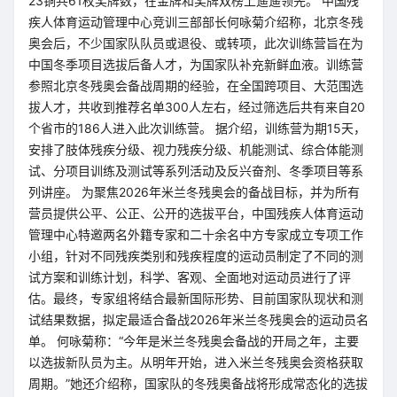
23铜共61枚奖牌数，在金牌和奖牌双榜上遥遥领先。 中国残
疾人体育运动管理中心竞训三部部长何咏菊介绍称，北京冬残
奥会后，不少国家队队员或退役、或转项，此次训练营旨在为
中国冬季项目选拔后备人才，为国家队补充新鲜血液。训练营
参照北京冬残奥会备战周期的经验，在全国跨项目、大范围选
拔人才，共收到推荐名单300人左右，经过筛选后共有来自20
个省市的186人进入此次训练营。 据介绍，训练营为期15天，
安排了肢体残疾分级、视力残疾分级、机能测试、综合体能测
试、分项目训练及测试等系列活动及反兴奋剂、冬季项目等系
列讲座。 为聚焦2026年米兰冬残奥会的备战目标，并为所有
营员提供公平、公正、公开的选拔平台，中国残疾人体育运动
管理中心特邀两名外籍专家和二十余名中方专家成立专项工作
小组，针对不同残疾类别和残疾程度的运动员制定了不同的测
试方案和训练计划，科学、客观、全面地对运动员进行了评
估。最终，专家组将结合最新国际形势、目前国家队现状和测
试结果数据，拟定最适合备战2026年米兰冬残奥会的运动员名
单。 何咏菊称：“今年是米兰冬残奥会备战的开局之年，主要
以选拔新队员为主。从明年开始，进入米兰冬残奥会资格获取
周期。”她还介绍称，国家队的冬残奥备战将形成常态化的选拔