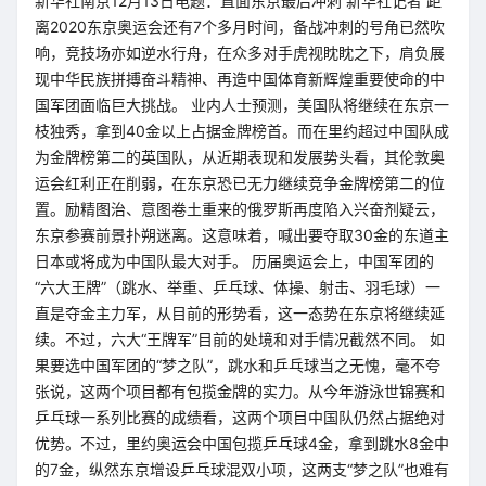
新华社南京12月13日电题：直面东京最后冲刺 新华社记者 距
离2020东京奥运会还有7个多月时间，备战冲刺的号角已然吹
响，竞技场亦如逆水行舟，在众多对手虎视眈眈之下，肩负展
现中华民族拼搏奋斗精神、再造中国体育新辉煌重要使命的中
国军团面临巨大挑战。 业内人士预测，美国队将继续在东京一
枝独秀，拿到40金以上占据金牌榜首。而在里约超过中国队成
为金牌榜第二的英国队，从近期表现和发展势头看，其伦敦奥
运会红利正在削弱，在东京恐已无力继续竞争金牌榜第二的位
置。励精图治、意图卷土重来的俄罗斯再度陷入兴奋剂疑云，
东京参赛前景扑朔迷离。这意味着，喊出要夺取30金的东道主
日本或将成为中国队最大对手。 历届奥运会上，中国军团的
“六大王牌”（跳水、举重、乒乓球、体操、射击、羽毛球）一
直是夺金主力军，从目前的形势看，这一态势在东京将继续延
续。不过，六大“王牌军”目前的处境和对手情况截然不同。 如
果要选中国军团的“梦之队”，跳水和乒乓球当之无愧，毫不夸
张说，这两个项目都有包揽金牌的实力。从今年游泳世锦赛和
乒乓球一系列比赛的成绩看，这两个项目中国队仍然占据绝对
优势。不过，里约奥运会中国包揽乒乓球4金，拿到跳水8金中
的7金，纵然东京增设乒乓球混双小项，这两支“梦之队”也难有