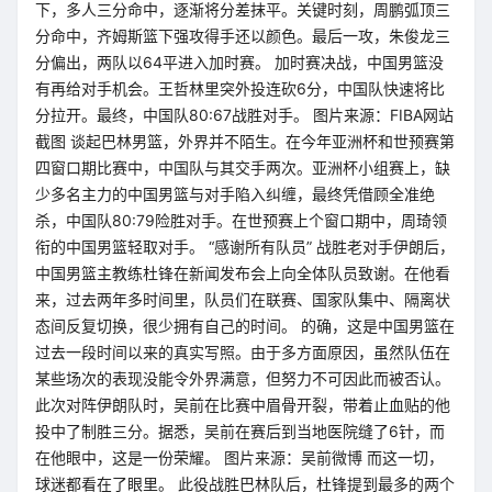
下，多人三分命中，逐渐将分差抹平。关键时刻，周鹏弧顶三
分命中，齐姆斯篮下强攻得手还以颜色。最后一攻，朱俊龙三
分偏出，两队以64平进入加时赛。 加时赛决战，中国男篮没
有再给对手机会。王哲林里突外投连砍6分，中国队快速将比
分拉开。最终，中国队80:67战胜对手。 图片来源：FIBA网站
截图 谈起巴林男篮，外界并不陌生。在今年亚洲杯和世预赛第
四窗口期比赛中，中国队与其交手两次。亚洲杯小组赛上，缺
少多名主力的中国男篮与对手陷入纠缠，最终凭借顾全准绝
杀，中国队80:79险胜对手。在世预赛上个窗口期中，周琦领
衔的中国男篮轻取对手。 “感谢所有队员” 战胜老对手伊朗后，
中国男篮主教练杜锋在新闻发布会上向全体队员致谢。在他看
来，过去两年多时间里，队员们在联赛、国家队集中、隔离状
态间反复切换，很少拥有自己的时间。 的确，这是中国男篮在
过去一段时间以来的真实写照。由于多方面原因，虽然队伍在
某些场次的表现没能令外界满意，但努力不可因此而被否认。
此次对阵伊朗队时，吴前在比赛中眉骨开裂，带着止血贴的他
投中了制胜三分。据悉，吴前在赛后到当地医院缝了6针，而
在他眼中，这是一份荣耀。 图片来源：吴前微博 而这一切，
球迷都看在了眼里。 此役战胜巴林队后，杜锋提到最多的两个