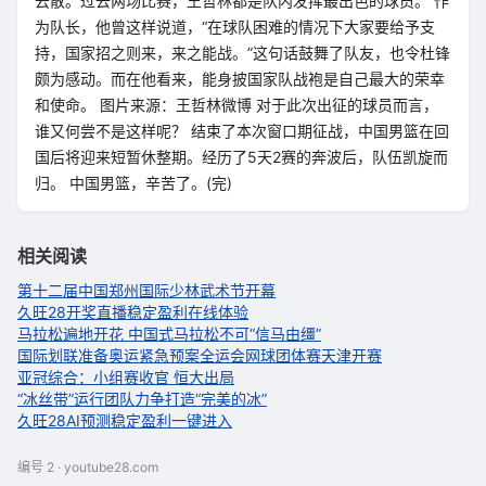
云散。过去两场比赛，王哲林都是队内发挥最出色的球员。 作
为队长，他曾这样说道，“在球队困难的情况下大家要给予支
持，国家招之则来，来之能战。”这句话鼓舞了队友，也令杜锋
颇为感动。而在他看来，能身披国家队战袍是自己最大的荣幸
和使命。 图片来源：王哲林微博 对于此次出征的球员而言，
谁又何尝不是这样呢？ 结束了本次窗口期征战，中国男篮在回
国后将迎来短暂休整期。经历了5天2赛的奔波后，队伍凯旋而
归。 中国男篮，辛苦了。(完)
相关阅读
第十二届中国郑州国际少林武术节开幕
久旺28开奖直播稳定盈利在线体验
马拉松遍地开花 中国式马拉松不可“信马由缰”
国际划联准备奥运紧急预案
全运会网球团体赛天津开赛
亚冠综合：小组赛收官 恒大出局
“冰丝带”运行团队力争打造“完美的冰”
久旺28AI预测稳定盈利一键进入
编号 2 · youtube28.com