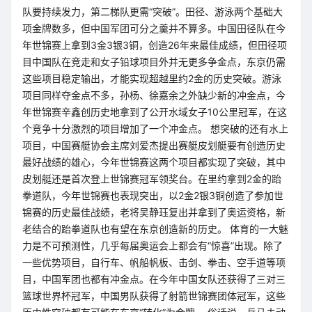
队要持续发力，第二梯队更需“突破”。田径、游泳两个基础大
项金牌数多，但中国军团可分之羹并不算多。中国田径队在今
年世锦赛上拿到3金3银3铜，创造26年来最佳成绩，但田径项
目中国队在竞走和女子铅球项目外并无更多争金点，东京仍需
这些项目稳定输出，才能实现超越里约2金的历史突破。游泳
项目同样夺金点不多，孙杨、徐嘉余之外缺少新的冲金点，今
年世锦赛辛鑫创历史地拿到了公开水域女子10公里冠军，在这
个竞争十分激烈的项目增加了一个冲金点。 想突破的还有水上
项目，中国赛艇协会主席刘爱杰提出赛艇皮划艇要有创造历史
最好战绩的雄心，今年世锦赛这两个项目都实现了突破，其中
皮划艇还是首次登上世锦赛冠军领奖台。在里约拿到2金的跆
拳道队，今年世锦赛也表现突出，以2金2银3铜创造了参加世
锦赛的历史最佳战绩，老将吴静珏复出并拿到了奥运资格，新
老结合的跆拳道队也有望在东京创造新的历史。 体育的一大魅
力是不可预测性，几乎每届奥运会上都会有“惊喜”出现。除了
一些优势项目，自行车、帆船帆板、击剑、拳击、空手道等项
目，中国军团也都有冲金点。在今年中国女队还获得了三对三
篮球世界杯冠军，中国男队获得了射箭世锦赛团体冠军，这些