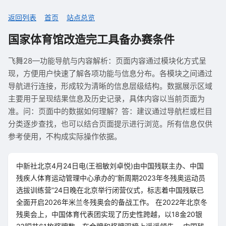
返回列表
首页
站点总览
国家体育馆改造完工具备办赛条件
飞舞28—功能导航与内容解析：页面内容通过模块化方式呈
现，方便用户快速了解各项功能与信息分布。各模块之间通过
导航进行连接，形成较为清晰的信息层级结构。数据展示区域
主要用于呈现结果信息及历史记录，具体内容以当前页面为
准。问：页面中的数据如何理解？答：建议通过导航栏或栏目
分类逐步查找，也可以结合页面提示进行浏览。所有信息仅供
参考使用，不构成实际操作依据。
中新社北京4月24日电(王祖敏刘卓悦)由中国残联主办、中国
残疾人体育运动管理中心承办的“新周期2023年冬残奥运动员
选拔训练营”24日晚在北京举行闭营仪式，标志着中国残联已
全面开启2026年米兰冬残奥会的备战工作。 在2022年北京冬
残奥会上，中国体育代表团实现了历史性跨越，以18金20银