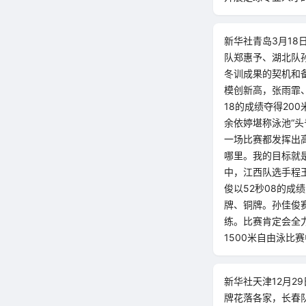
新华社青岛3月18
队郑惠予、湖北队
冬训成果的契机和备
模创新高，张雨霏
18的成绩夺得20
余依婷堪称泳池“
一场比赛都发挥出
哪里。我的目标就是
中，江西队选手程
俊以52秒08的成
牌、铜牌。孙佳俊
练。比赛肯定会全
1500米自由泳比
新华社天津12月2
牌花落各家，长春