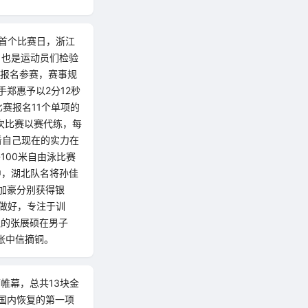
，首个比赛日，浙江
，也是运动员们检验
员报名参赛，赛事规
郑惠予以2分12秒
比赛报名11个单项的
次比赛以赛代练，每
看自己现在的实力在
100米自由泳比赛
中，湖北队名将孙佳
沈加豪分别获得银
做好，专注于训
队的张展硕在男子
的张中信摘铜。
下帷幕，总共13块金
国内恢复的第一项