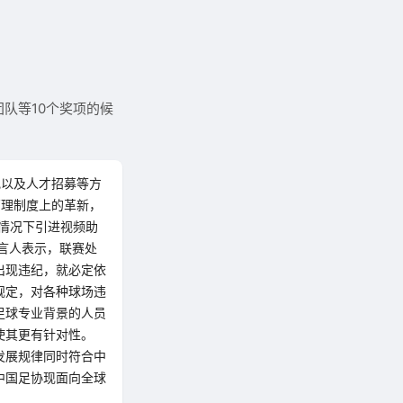
队等10个奖项的候
纪以及人才招募等方
管理制度上的革新，
当情况下引进视频助
言人表示，联赛处
出现违纪，就必定依
规定，对各种球场违
足球专业背景的人员
使其更有针对性。
发展规律同时符合中
中国足协现面向全球