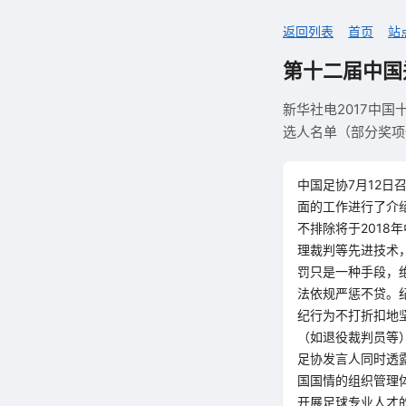
返回列表
首页
站
第十二届中国
新华社电2017中
选人名单（部分奖项
中国足协7月12
面的工作进行了介
不排除将于201
理裁判等先进技术
罚只是一种手段，
法依规严惩不贷。
纪行为不打折扣地
（如退役裁判员等
足协发言人同时透
国国情的组织管理
开展足球专业人才