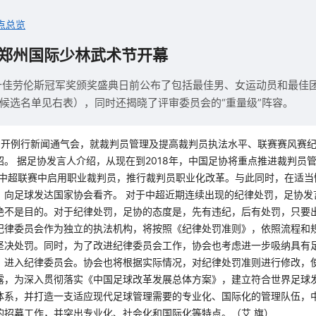
点总览
郑州国际少林武术节开幕
国十佳劳伦斯冠军奖颁奖盛典日前公布了包括最佳男、女运动员和最佳团
候选名单见右表），同时还揭晓了评审委员会的“重量级”阵容。
日召开例行新闻通气会，就裁判员管理及提高裁判员执法水平、联赛赛风赛
绍。 据足协发言人介绍，从现在到2018年，中国足协将重点推进裁判员
8年中超联赛中启用职业裁判员，推行裁判员职业化改革。与此同时，在适
，向足球发达国家协会看齐。 对于中超近期连续出现的纪律处罚，足协发
绝不是目的。对于纪律处罚，足协的态度是，先有违纪，后有处罚，只要
纪律委员会作为独立的执法机构，将按照《纪律处罚准则》，依照流程和
坚决处罚。同时，为了改进纪律委员会工作，协会也考虑进一步吸纳具有
）进入纪律委员会。协会也将根据实际情况，对纪律处罚准则进行修改，
露，为深入贯彻落实《中国足球改革发展总体方案》，建立符合世界足球
体系，并打造一支适应现代足球管理需要的专业化、国际化的管理队伍，
的招募工作，并突出专业化、社会化和国际化等特点。（艾 旗）