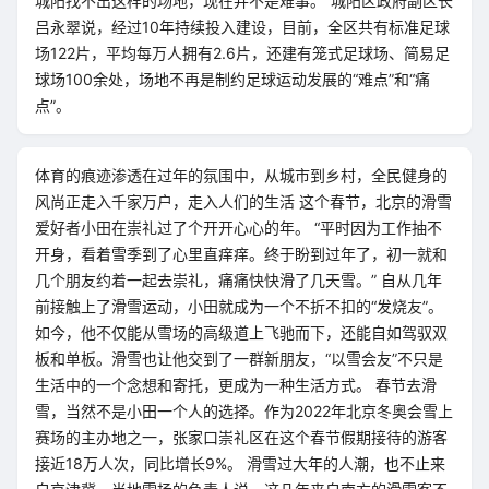
城阳找不出这样的场地，现在并不是难事。”城阳区政府副区长
吕永翠说，经过10年持续投入建设，目前，全区共有标准足球
场122片，平均每万人拥有2.6片，还建有笼式足球场、简易足
球场100余处，场地不再是制约足球运动发展的“难点”和“痛
点”。
体育的痕迹渗透在过年的氛围中，从城市到乡村，全民健身的
风尚正走入千家万户，走入人们的生活 这个春节，北京的滑雪
爱好者小田在崇礼过了个开开心心的年。 “平时因为工作抽不
开身，看着雪季到了心里直痒痒。终于盼到过年了，初一就和
几个朋友约着一起去崇礼，痛痛快快滑了几天雪。” 自从几年
前接触上了滑雪运动，小田就成为一个不折不扣的“发烧友”。
如今，他不仅能从雪场的高级道上飞驰而下，还能自如驾驭双
板和单板。滑雪也让他交到了一群新朋友，“以雪会友”不只是
生活中的一个念想和寄托，更成为一种生活方式。 春节去滑
雪，当然不是小田一个人的选择。作为2022年北京冬奥会雪上
赛场的主办地之一，张家口崇礼区在这个春节假期接待的游客
接近18万人次，同比增长9%。 滑雪过大年的人潮，也不止来