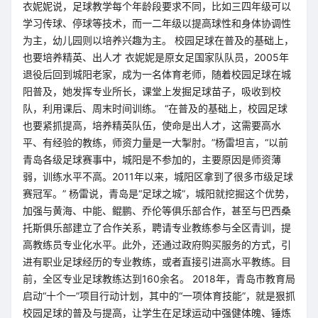
衣妮妮说，足球教学每个年龄段要求不同，比如三四年级可以
学习传球、停球等技术，而一二年级以提高球性和身体协调性
为主，幼儿园则以培养兴趣为主。 校园足球在普及的基础上，
也要培养精英、出人才 衣妮妮是原女足国家队队员，2005年
退役后回到城阳老家，成为一名体育老师，随着校园足球在城
阳普及，她发挥专业所长，课堂上发掘足球苗子，吸收到校
队，利用课后、周末时间训练。 “在普及的基础上，校园足球
也要紧抓提高，培养精英队伍，使命是出人才，这需要高水
平、有经验的教练，师资力量是一大掣肘。”杨雷坦言，“以前
青岛各级足球赛事中，城阳是不参加的，主要原因是师资薄
弱，训练水平不高。2011年以来，城阳区拿到了很多市级足球
赛冠军。” 杨雷说，青岛是“足球之城”，城阳就挖掘这个优势，
加强与黄海、中能、鲲鹏、乔伦等俱乐部合作，甚至与巴西桑
托斯俱乐部建立了合作关系，聘请专业教练参与全区青训，提
高教练员专业化水平。此外，还通过政府购买服务的方式，引
进有职业足球经历的专业教练，或者直接引进高水平教练。目
前，全区专业足球教练达到160余名。 2018年，青岛市教育局
启动“十个一”项目行动计划，其中的“一项体育技能”，就是狠抓
校园足球的普及与提高，让学生在足球运动中强健体魄、锤炼