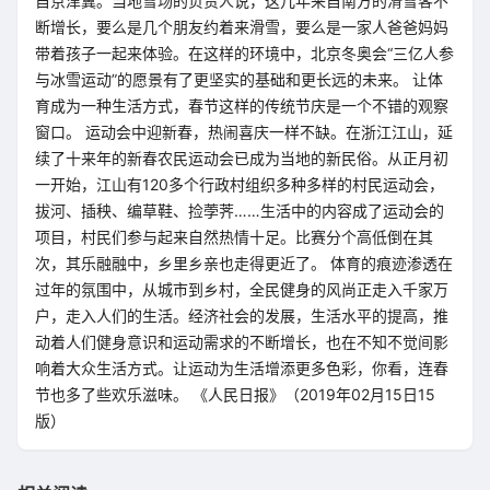
自京津冀。当地雪场的负责人说，这几年来自南方的滑雪客不
断增长，要么是几个朋友约着来滑雪，要么是一家人爸爸妈妈
带着孩子一起来体验。在这样的环境中，北京冬奥会“三亿人参
与冰雪运动”的愿景有了更坚实的基础和更长远的未来。 让体
育成为一种生活方式，春节这样的传统节庆是一个不错的观察
窗口。 运动会中迎新春，热闹喜庆一样不缺。在浙江江山，延
续了十来年的新春农民运动会已成为当地的新民俗。从正月初
一开始，江山有120多个行政村组织多种多样的村民运动会，
拔河、插秧、编草鞋、捡荸荠……生活中的内容成了运动会的
项目，村民们参与起来自然热情十足。比赛分个高低倒在其
次，其乐融融中，乡里乡亲也走得更近了。 体育的痕迹渗透在
过年的氛围中，从城市到乡村，全民健身的风尚正走入千家万
户，走入人们的生活。经济社会的发展，生活水平的提高，推
动着人们健身意识和运动需求的不断增长，也在不知不觉间影
响着大众生活方式。让运动为生活增添更多色彩，你看，连春
节也多了些欢乐滋味。 《人民日报》（2019年02月15日15
版）