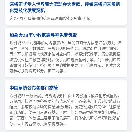
麻将正式步入世界智力运动会大家庭，传统麻将迎来规范
化竞技化发展契机
这是4月27日拍摄的杭州亚运会媒体吹风会现场。
加拿大28历史数据高胜率免费领取
欧洲城28—功能导航与内容解析：当前页面作为信息汇总模块，涵
盖栏目划分、数据展示与规则说明等内容。通过对栏目进行细分，
用户可以根据需求快速定位对应内容，提高浏览效率。历史数据模
块提供过往信息查询功能，便于用户进行基础了解。问：新用户应
该如何开始使用？答：页面中的数据主要用于信息展示，具体含义
可参考规则说明部分。页面内容…
中国足协公布各部门高管
欧洲城28—数据展示与规则说明：页面内容通过模块化方式呈现，
方便用户快速了解各项功能与信息分布。各模块之间通过导航进行
连接，形成较为清晰的信息层级结构。历史数据模块提供过往信息
查询功能，便于用户进行基础了解。问：页面中的数据如何理解？
答：页面中的数据主要用于信息展示，具体含义可参考规则说明部
分。以上内容仅为页面结构与功…