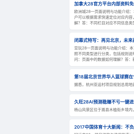
加拿大28官方平台内部资料
欧洲城28—页面说明与功能介绍
户可以根据需求快速定位对应内容
解？答：不同栏目对应不同信息类
闭幕式特写：再见北京，未来
豆玩28—页面说明与功能介绍：
照不同类型进行分类，包括规则说
问：页面中的数据如何理解？答：
第18届北京世界华人篮球赛在
据悉，杭州亚运村项目规划总用地面
久旺28AI预测稳赚不亏一键
杨山风景区位于嵩县木植街乡境内，
2017中国体育十大新闻：不