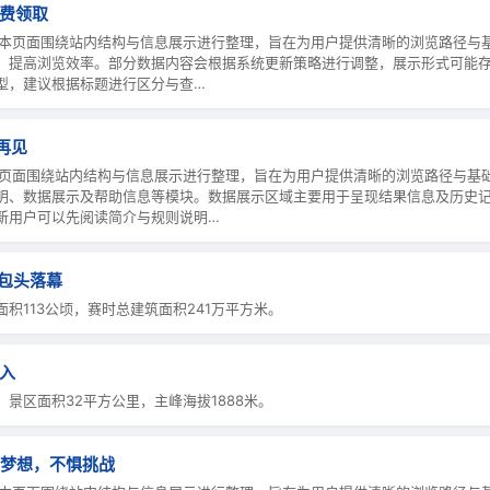
免费领取
：本页面围绕站内结构与信息展示进行整理，旨在为用户提供清晰的浏览路径与
，提高浏览效率。部分数据内容会根据系统更新策略进行调整，展示形式可能
型，建议根据标题进行区分与查…
再见
本页面围绕站内结构与信息展示进行整理，旨在为用户提供清晰的浏览路径与基
明、数据展示及帮助信息等模块。数据展示区域主要用于呈现结果信息及历史
新用户可以先阅读简介与规则说明…
包头落幕
积113公顷，赛时总建筑面积241万平方米。
进入
景区面积32平方公里，主峰海拔1888米。
负梦想，不惧挑战