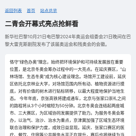
返回列表
首页
站点总览
二青会开幕式亮点抢鲜看
新华社巴黎10月21日电巴黎2024年奥运会组委会21日晚间在巴
黎大雷克斯剧院发布了该届奥运会和残奥会的会徽。
恪守“绿色办奥”理念，始终把环境保护和可持续发展放在重要
位置，是北京冬奥会筹办过程中的一大亮点。在延庆赛区，“山
林场馆、生态冬奥”成为核心建设理念。场馆开工建设前，延庆
区依托北京林业大学，对场馆范围内所有动、植物资源进行摸
底，对有价值的树木进行贴标转移，以最大程度地保护当地生
态。 今年年底，京张高铁将建成通车，北京与张家口崇礼之间
的路程将从3个小时缩短为50分钟。北京冬奥会连结起两座城
市、三大赛区，为区域协同发展提供了助力。为服务冬奥会筹
办，以治气、治沙、治水为重点，京津冀加强了区域生态环境
联合治理和保护力度，成效日益显现。延庆、张家口赛区的医
疗、餐饮、住宿等公共服务水平正在提升，赛后也将继续为当