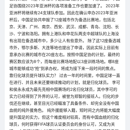
足协围绕2023年亚洲杯的各项准备工作也要加速了。 2023年
亚洲杯将继续有24支球队参加。因此在确认申办2023年亚洲
杯后，中国足协共申报了12座城市作为备选比赛地，包括北
京、天津、广州、南京、西安、武汉、成都、青岛、沈阳、长
沙、宁波和洛阳。拥有上港队和申花队两支中超球队的上海没
有出现在备选城市中，多少让人有些意外。 除了这12座备选城
市外，鄂尔多斯、大连等地也提出了申请，因此实际上目前有
意承办比赛的城市在20座左右。按照中国足协的计划，最终的
赛区数应该为8个，而每座比赛场地配以3座训练场地。哪8座
城市能够成功“抢”到承办权，将成为接下来一段时间的焦点。
靠归化球员提升球队实力？ 过去一年的时间里，中国足球一直
在进行、并且未来还要继续推动的计划，就是归化球员。 李可
和侯永永成为最先亮相中国赛场的2名归化球员，其中李可的
实力已经得到了外界的认可，被誉为郑智的接班人。归化的步
伐还在继续，甚至目光已经瞄准了具备条件、却完全没有中国
血统的纯外援角色。 纯外援能够入籍，短时间之内将能大幅度
提升国足的实力，但这个难度相对较高，而有中国血统的归化
球员，何时获得FIFA球员认证委员会的身份认可，又成为关