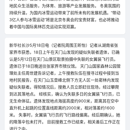
地民众生活服务，为体育、旅游等产业发展服务。 冬奥氛围的
持续升温，为国内冰雪运动带来了前所未有的发展机遇。“带动
3亿人参与冰雪运动”将是北京冬奥会的宝贵财富，也必将推动
着中国与国际奥林匹克运动实现双赢。
新华社长沙5月18日电（记者阮周围王昕怡）记者从湖南省张
家界市获悉，18日上午在天门山发现的疑似失联者遗体，已确
认是5月12日在天门山景区取景拍摄中失联的女翼装飞行员。
遗体已于18日晚送往张家界市殡仪馆。 天门山国家森林公园管
理处主任周世建告诉记者，上午搜救队伍在搜寻过程中接到当
地村民报告，在天门山玉壶峰北侧下方无人区一处密林内发现
疑似失联者。得知情况后，搜救人员立即赶往现场，经过攀爬
到达其落地点。 经核实，确认为失联多日的女翼装飞行员，已
无生命体征。遗体发现地点海拔高度约900米，距离其在空中
直升机上起跳的位置直线距离约2000米，相对落差约1600
米。 失事时，女翼装飞行员的飞行路线偏离。经后期确认，她
的降落伞包未打开。 目前搜救工作已结束，相关善后工作正在
进行之中。