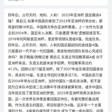
四年后，占尽天时、地利、人和！ 2023年亚洲杯 国足踢进4
强？ 黄启元 如果中国真的拿到了2023年亚洲杯的举办权，那
将是时隔19年后，中国再次举办亚洲杯赛事。上一次作为东道
主的2004年，国足杀入决赛，只是遭遇“黑哨”遗憾屈居亚军。
2019年的阿联酋亚洲杯，里皮带领球队晋级8强，完成任务。
四年后，占尽天时、地利、人和的国足最起码的底线是4强。
只是面对一代不如一代的国脚，里皮和他的团队有信心完成任
务吗？ 扬子晚报/扬眼记者 黄启元 东道主夺冠概率超4成 对于
亚洲杯来说，东道主就是块金字招牌，夺冠概率高达约
41.2%。回顾以往17届亚洲杯，除了2007年由东南亚四国承办
外，其余的16届，东道主夺冠的次数多达7次。 中国此前只是
在2004年举办过亚洲杯，当时中国队一路杀进决赛，若不是
因为日本队中田浩二在决赛中手球进球被算有效，或许中国队
当年就实现了登顶亚洲的梦想。2023年亚洲杯将再次来到中
国，这一次世界名帅里皮重回国足帅位，有着完整的备战周
期，作为东道主的国足，将目标提升为4强，这并非一个太离
谱的计划。 8座举办城市呼之欲出 成为了唯一申办国后，中国