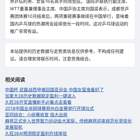
界乒坛的男、女各16名高手同场竞技。 国际乒联执行副主席、
WTT董事兼理事会主席、中国乒协主席刘国梁表示，成都世乒
赛团体赛10月结束后，两项重磅赛事继续在中国举行，意味着
国内乒乓球的热潮将会延续很长一段时间，这对乒乓球运动的
推广非常有益。
本站提供的历史数据与走势类信息仅供参考，不构成任何建
议。请合理安排娱乐时间，注意劳逸结合。
相关阅读
中国杯 武磊战西甲难回国
亚运会 中国女篮准备好了
加拿大28历史数据稳定盈利一键进入
久旺28开奖直播新手必看点击查看
2018中国业余网球赛郑州白金赛举行开球仪式
亚冠综合：小组赛收官 恒大出局
麻将正式步入世界智力运动会大家庭，传统麻将迎来规范化竞技化
发展契机
久旺28AI预测稳定盈利在线体验