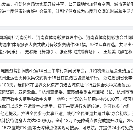
出发点，推动体育场馆实现开放共享、公园绿地增加健身空间、城市更新
促进全民健康的良好社会氛围，让科学健身成为市民群众潮流时尚和生活方
中国新闻社河南分社、河南省体育彩票管理中心、河南省体育摄影协会共同举
动我健康”体育摄影大赛共收到有效参赛稿件361幅，经过认真评选，共评出
老少同乐》、 史春阳《舞韵 》、张正林《拼搏赛场》 、 王超美《醉在秋
4日电国务院新闻办公室14日上午举行新闻发布会，介绍杭州亚运会亚残运
杭州亚运会火种采集仪式将于15日在良渚古城遗址举行。 浙江省副省长李
100天，我们将在世界文化遗产良渚古城遗址举行亚运会火种采集仪式，
亚运奖牌、亚运歌曲。” 杭州亚组委、亚残组委副主席兼秘书长、杭州市
亚运数字火炬手和数字火炬。 他称：“全球的注册用户有5000万，都可以
你可以成为‘亚运数字火炬手’。接下来要进行火炬传递，你可以参与‘线上
 他还提及，推进全民参与共享亚运。践行“全民亚运共建共享”办会初衷
计接待健身人次达800多万。全市13万个无障碍点位完成提升改造，29
1573座城市公厕等无障碍点位实现可搜索、可导航，并提供24小时免费