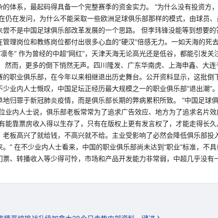
杂的体系，最起码得具备一个完整赛季的资金实力。 “为什么没有投资方
现在仍在发问，为什么不能采取一些欧洲足球俱乐部那样的模式，由球员、
未尝不是中国足球俱乐部改革发展的一个思路。 但李玮锋没能等到想要的
在管理岗位和教练岗位都付出很多心血的“硬汉”倍感无力。一如天海的死
“凛冬” 作为曾经的中超“网红”，天津天海无论高光还是低谷，都能引发
。 然而，更多的倒下悄然无声。四川隆发、广东华南虎、上海申鑫、大连
赛的职业俱乐部，在今年以来相继退出历史舞台。公开资料显示，这批倒
”不少业内人士慨叹，中国足坛正经历最大规模之一的职业俱乐部“退出潮”
单地归罪于新冠肺炎疫情，而是俱乐部长期的弊病累积所致。 “中国足球
一位业内人士说，俱乐部老板常常为了追求广告效应、地方为了追求名片效
只有能靠票房收入得以生存了，只有在版权上更有发言权了，才能走得长久
，老板高兴了就给钱，不高兴就不给。主业受影响了必然会降低俱乐部投
。” 在不少业内人士看来，中国的职业俱乐部尚未达到“职业”标准，不
门票、转播收入等少得可怜，市场和产品开发能力非常弱，中超几乎没有