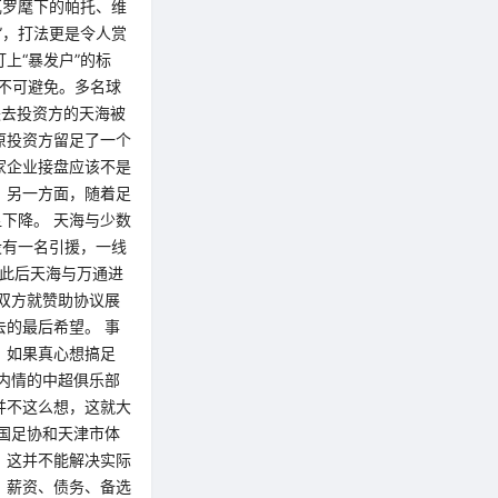
瓦罗麾下的帕托、维
”，打法更是令人赏
上“暴发户”的标
机不可避免。多名球
失去投资方的天海被
原投资方留足了一个
家企业接盘应该不是
；另一方面，随着足
下降。 天海与少数
没有一名引援，一线
，此后天海与万通进
双方就赞助协议展
的最后希望。 事
，如果真心想搞足
内情的中超俱乐部
并不这么想，这就大
国足协和天津市体
，这并不能解决实际
、薪资、债务、备选