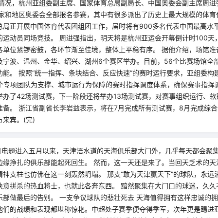
办情况，杭州亚组委副主席、国家体育总局副局长、中国奥委会副主席周进
国家和地区奥委会全部报名参赛，其中有很多派出了历史上最大规模的体育
总局正开展中国体育代表团组团工作，届时将有900多名代表中国最高水
的运动员同场竞技。 周进强指出，明天将是杭州亚运会开幕倒计时100天
各单位紧锣密鼓，各环节渐至佳境，整体上平稳有序。 据他介绍，场馆准
及宁波、温州、金华、绍兴、湖州6个赛区举办。目前，56个比赛场馆全
能。 按照“统一指挥、条块结合、反应快速”的赛时运行要求，亚组委构
7个专项团队为支撑、城市运行为保障的赛时指挥调度体系，确保赛事指挥
举办了42场测试赛，下一阶段还将举办13场测试赛，对赛事组织运行、
准备。 浙江省副省长李岩益表示，将在7月完成所有测试赛，8月完成综合
来宾。(完)
3日电题进入五月以来，天津浯水道的天海俱乐部大门外，几乎每天都会聚
边缘挣扎的俱乐部能起死回生。 然而，这一天还是来了。当回天乏术的天海
精神支柱也仿佛在这一刻轰然坍塌。 那支“敢为天津赢天下”的球队，永远
快意拼杀的热血将士，也就此各奔东西。 黯然聚集在大门口的球迷，久久
乐部做最后的告别。 一支争议球队的悲壮死去 天海值得拥有这样忠诚的
他们的战绩和表现都堪称惊艳。中超处子赛季便夺得季军，次年更是踢进