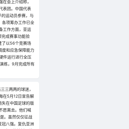
强在会上介绍称，
代表团。中国代表
平的运动员参赛，与
，各项筹办工作已全
备工作方面，亚运
部完成赛事功能验
建了以56个竞赛场
调度和应急保障能力
软硬件运行进行全压
演练，9月完成所有
集三三两两的球迷，
在5月12日宣告解
消失在中国足球的版
不愿离去。他们喊
拥趸。虽然仅仅征战
亚冠八强。复仇亚洲