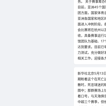
务。 关于赛事筹
目前，亚洲45个
团方面，国家体育
亚洲各国家和地区
面进入冲刺阶段，
会比赛将在杭州以
收，具备赛事运行功
馆团队为基础、1
达到要求。目前已
力测试，充分做好
相关工作，迎接各方
新华社北京5月1
期盼着这个在死亡
散时，死忠球迷的
图中；那群赛场上
着口号，与天海俱
中超三个赛季，但