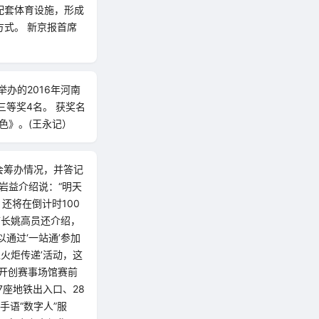
配套体育设施，形成
式。 新京报首席
办的2016年河南
三等奖4名。 获奖名
色》。(王永记）
会筹办情况，并答记
岩益介绍说：“明天
还将在倒计时100
市长姚高员还介绍，
通过‘一站通’参加
火炬传递’活动，这
，开创赛事场馆赛前
7座地铁出入口、28
手语“数字人”服