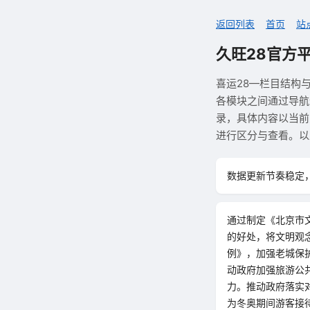
返回列表
首页
站
久旺28官方
喜运28—栏目结构
各模块之间通过导航
录，具体内容以当前
进行区分与查看。以
数据更新节奏稳定
通过制定《北京市
的好处，将文明观
例》，加强老城保
动政府加强旅游公
力。推动政府落实
为冬奥期间游客接