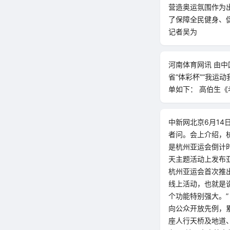
营造奥运氛围作为
了保障全民健身、
记者吴为
河南体育网讯 由
省“体彩杯”“我运
单如下： 高伯生《
中新网北京6月1
者问。会上介绍，
是杭州亚运会倒计时
天主题活动上发布
杭州亚运会首次推出
线上活动，也就是说
个功能特别强大。”
向公众开放先例，累
座人行天桥及地道、