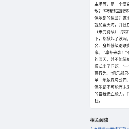
主场等，是一个复
散？”李玮锋直到
俱乐部的运营？这
就加盟天海，并且
（未完待续） 跨越
下，都掀起了波澜
名、身处低级别联
家。 “凛冬来袭！
的原因，并不能简
模式出了问题。”
营行为。“俱乐部
单一地依靠母公司
俱乐部不可能有未来
的自我造血能力，
钱。
相关阅读