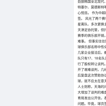
劲旅韩国全北现代
特塞尔、莫德斯特
心悦目。 作为中超
签。 风光了两个赛
星离队、多次更换
天津足协托管，但
赛季的俱乐部开销
难事。 但事实往
球俱乐部名称中性
几家企业接洽后，
队只有17、18名
行了股权转让谈判
开了艰难谈判，几
后复盘这次赞助协
球，就不应太在意
人士则称，天海的
大增加了谈判的难
育局发出公开信，
问题。毕竟，球员