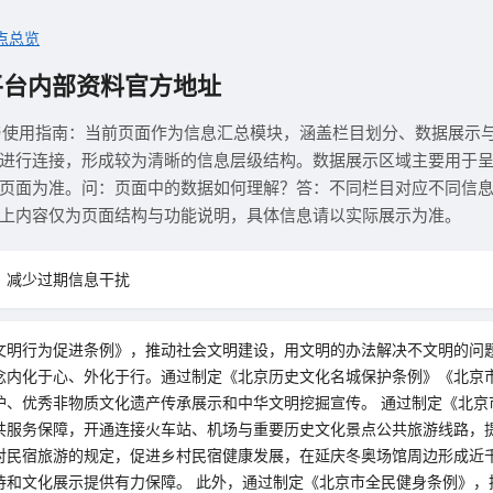
点总览
平台内部资料官方地址
与使用指南：当前页面作为信息汇总模块，涵盖栏目划分、数据展示
进行连接，形成较为清晰的信息层级结构。数据展示区域主要用于
页面为准。问：页面中的数据如何理解？答：不同栏目对应不同信
上内容仅为页面结构与功能说明，具体信息请以实际展示为准。
，减少过期信息干扰
文明行为促进条例》，推动社会文明建设，用文明的办法解决不文明的问
念内化于心、外化于行。通过制定《北京历史文化名城保护条例》《北京
护、优秀非物质文化遗产传承展示和中华文明挖掘宣传。 通过制定《北京
共服务保障，开通连接火车站、机场与重要历史文化景点公共旅游线路，
对民宿旅游的规定，促进乡村民宿健康发展，在延庆冬奥场馆周边形成近
待和文化展示提供有力保障。 此外，通过制定《北京市全民健身条例》，