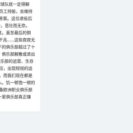
，球队就一定得解
员工持股，去维持
答案。这位退役后
去，悲壮而无奈。
关注。直至最后的倒
千兆……这些寂寂无
下的俱乐部超过了十
。 俱乐部解散或退出
俱乐部的运营、生存
应，出现短视的运
。而我们现在都是
入。饥一顿饱一顿的
具备欧洲职业俱乐部
一家俱乐部真正赚