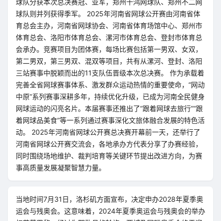
球队分获本次总决赛冠、亚军，郑州千鸿网球队、郑州不二网
球队则并列获得季军。 2025年河南省网球公开赛由河南省体
育总会主办，河南省网球协会、河南省体育场馆中心、郑州市
体育总会、洛阳市体育总会、漯河市体育总会、登封市体育总
会承办。竞赛项目为团体赛，每场比赛包括第一男双、女双，
第二男双，第三男双、混双等项目，共有从漯河、登封、洛阳
三站赛事中脱颖而出的11支队伍晋级本次总决赛。 作为承载着
完善全省网球赛事体系、激发群众运动热情的重要使命，“网动
中原”系列赛事深耕多年，持续优化升级，已成为河南全民健身
网球运动的闪亮名片。本届赛事还推出了“跟着网球去旅行”“跟
着网球品美食”等一系列通过赛事深化文旅体融合发展的特色活
动。 2025年河南省网球公开赛总决赛开幕前一天，还举行了
河南省网球公开赛交流会，各地承办方代表分享了办赛经验，
同时围绕场地维护、裁判培育等关键环节提出改进方向，为赛
事高质量发展凝聚智慧力量。
当地时间7月31日，洛杉矶方面宣布，决定申办2028年夏季奥
运会与残奥会。这意味着，2024年夏季奥运会与残奥会的举办