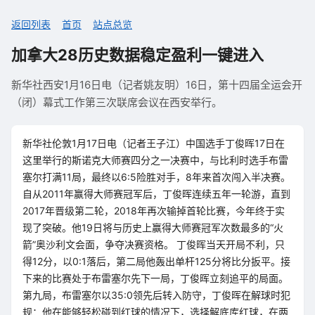
返回列表
首页
站点总览
加拿大28历史数据稳定盈利一键进入
新华社西安1月16日电（记者姚友明）16日，第十四届全运会开
（闭）幕式工作第三次联席会议在西安举行。
新华社伦敦1月17日电（记者王子江）中国选手丁俊晖17日在
这里举行的斯诺克大师赛四分之一决赛中，与比利时选手布雷
塞尔打满11局，最终以6:5险胜对手，8年来首次闯入半决赛。
自从2011年赢得大师赛冠军后，丁俊晖连续五年一轮游，直到
2017年晋级第二轮，2018年再次输掉首轮比赛，今年终于实
现了突破。他19日将与历史上赢得大师赛冠军次数最多的“火
箭”奥沙利文会面，争夺决赛资格。 丁俊晖当天开局不利，只
得12分，以0:1落后，第二局他轰出单杆125分将比分扳平。接
下来的比赛处于布雷塞尔先下一局，丁俊晖立刻追平的局面。
第九局，布雷塞尔以35:0领先后转入防守，丁俊晖在解球时犯
规：他在能够轻松碰到红球的情况下，选择解底库红球，在两