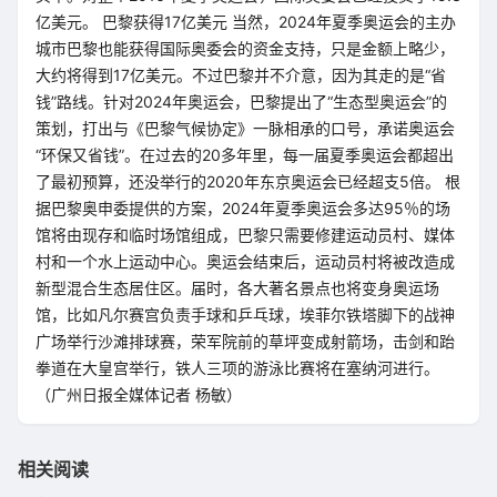
亿美元。 巴黎获得17亿美元 当然，2024年夏季奥运会的主办
城市巴黎也能获得国际奥委会的资金支持，只是金额上略少，
大约将得到17亿美元。不过巴黎并不介意，因为其走的是“省
钱”路线。针对2024年奥运会，巴黎提出了“生态型奥运会”的
策划，打出与《巴黎气候协定》一脉相承的口号，承诺奥运会
“环保又省钱”。在过去的20多年里，每一届夏季奥运会都超出
了最初预算，还没举行的2020年东京奥运会已经超支5倍。 根
据巴黎奥申委提供的方案，2024年夏季奥运会多达95％的场
馆将由现存和临时场馆组成，巴黎只需要修建运动员村、媒体
村和一个水上运动中心。奥运会结束后，运动员村将被改造成
新型混合生态居住区。届时，各大著名景点也将变身奥运场
馆，比如凡尔赛宫负责手球和乒乓球，埃菲尔铁塔脚下的战神
广场举行沙滩排球赛，荣军院前的草坪变成射箭场，击剑和跆
拳道在大皇宫举行，铁人三项的游泳比赛将在塞纳河进行。
（广州日报全媒体记者 杨敏）
相关阅读