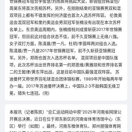
世锦赛冠军组合李俊慧/刘雨辰将挑起大梁，新锐组合韩呈恺/
周昊东将首次亮相苏杯。另外，在刚刚结束的亚锦赛男双和混
双项目上都有不错发挥的何济霆也首次入选苏杯阵容。 伦敦奥
运会混双冠军和里约奥运会男双冠军张楠没有出现在本次苏杯
名单上。东京奥运周期内，张楠搭档刘成曾斩获2017年世锦赛
冠军，但目前这对组合状态不佳，前不久亚锦赛上无缘八强。
女子双打方面，陈清晨/贾一凡、杜玥/李茵晖两对组合入选。
陈清晨/贾一凡是2017年世锦赛冠军，前不久斩获亚锦赛冠
军。另外，郑雨也首次入选苏杯名单。 混双项目是中国队强
项，此次苏杯派出世界排名第一的郑思维/黄雅琼和世界排名第
二的王懿律/黄东萍出战，这是目前中国队最强混双阵容。 苏
迪曼杯又称世界羽毛球混合团体锦标赛，1989年开始每两年举
办一届。2017年苏迪曼杯决赛上，中国队2:3不敌韩国无缘卫
冕，错失七连冠。(完)
本报讯（记者陈凯）“总汇运动网动中原”2025年河南省网球公
开赛总决赛，近日在位于郑东新区的河南省体育场馆中心（东
区）举行（如图）。最终，河南东橙体育队、郑州朋强体育网