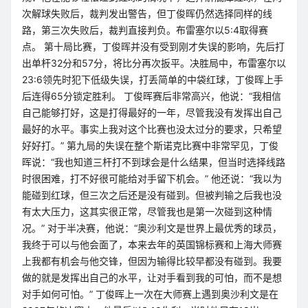
次解球失败后，裁判发出警告，但丁俊晖仍然选择同样的线
路，第三次失败后，裁判直接判负。布雷塞尔以5:4取得赛
点。 第十局比赛，丁俊晖并没有受到刚才失误的影响，先后打
出单杆32分和57分，将比分再次扳平。决胜局中，布雷塞尔以
23:6领先时犯下低级失误，打丢简单的中袋红球，丁俊晖上手
后连得65分锁定胜利。 丁俊晖赛后非常高兴，他说：“我相信
自己能够打好，这是打得最好的一年，尽管我没有发挥出自己
最好的水平。事实上我对这个比赛也没太过分的要求，只希望
好好打。” 第九局的失误在整个斯诺克比赛中非常罕见，丁俊
晖说：“我也知道三杆打不到球会是什么结果，但当时选择线路
时很困难，打不好很可能给对手留下机会。” 他还说：“我以为
能碰到红球，但三次之后还是没有碰到。但被判输之后我也没
有太大压力，这其实很正常，尽管我也是第一次碰到这种情
况。” 对于半决赛，他说：“奥沙利文是世界上最优秀的球员，
我终于可以与他会面了，本来去年的英国锦标赛和上海大师赛
上我都有机会与他交锋，但因为输得比较早都没有碰到。我要
做的就是发挥出自己的水平，让对手看到我的可怕，而不是想
对手如何可怕。” 丁俊晖上一次在大师赛上遇到奥沙利文是在