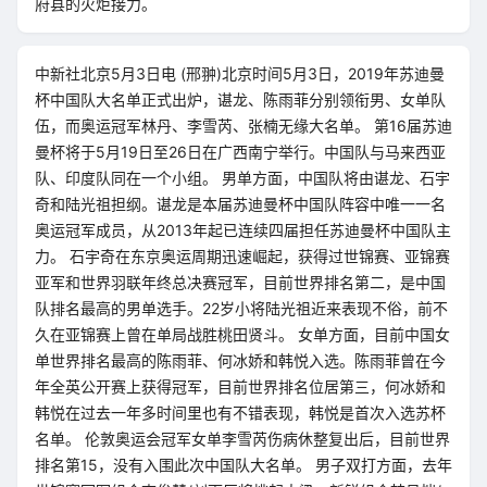
府县的火炬接力。
中新社北京5月3日电 (邢翀)北京时间5月3日，2019年苏迪曼
杯中国队大名单正式出炉，谌龙、陈雨菲分别领衔男、女单队
伍，而奥运冠军林丹、李雪芮、张楠无缘大名单。 第16届苏迪
曼杯将于5月19日至26日在广西南宁举行。中国队与马来西亚
队、印度队同在一个小组。 男单方面，中国队将由谌龙、石宇
奇和陆光祖担纲。谌龙是本届苏迪曼杯中国队阵容中唯一一名
奥运冠军成员，从2013年起已连续四届担任苏迪曼杯中国队主
力。 石宇奇在东京奥运周期迅速崛起，获得过世锦赛、亚锦赛
亚军和世界羽联年终总决赛冠军，目前世界排名第二，是中国
队排名最高的男单选手。22岁小将陆光祖近来表现不俗，前不
久在亚锦赛上曾在单局战胜桃田贤斗。 女单方面，目前中国女
单世界排名最高的陈雨菲、何冰娇和韩悦入选。陈雨菲曾在今
年全英公开赛上获得冠军，目前世界排名位居第三，何冰娇和
韩悦在过去一年多时间里也有不错表现，韩悦是首次入选苏杯
名单。 伦敦奥运会冠军女单李雪芮伤病休整复出后，目前世界
排名第15，没有入围此次中国队大名单。 男子双打方面，去年