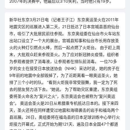
2007年的决赛中，他最后以3:10失利，当时他只有19岁。
新华社东京3月21日电（记者王子江）东京奥运圣火在2011年
地震灾区的巡展进入第二天，21日抵达了日本宫城县首府仙台
市，吸引了大批居民前往参观。 东京奥组委在仙台市火车站东
出站口设立了一个大的展台，宫城县知事和仙台市长用存放圣
火的火种灯引燃点火棒，然后一起点燃了火炬台。 由于赶上周
末，大批观众赶来参观圣火。为了应对新冠肺炎疫情，组织者
为参观者提供了消毒液，让参观者在排队前消毒。 一位70多
岁的女士在接受日本放送协会（NHK）采访时说，她的房子在
9年前的地震中全部毁掉了，为了近距离看一眼奥运圣火，她
排了三个小时的队。 “看到火炬我非常受鼓舞，我一定为了死
去的朋友努力活下去。”她说。 为了帮助灾区重建，东京奥组
委将圣火命名为“复兴之火”，东京奥运会也被称为“复兴奥运
会”。 奥运会圣火是20日从希腊乘专机抵达日本的。接下来四
天，圣火还将在同样遭受过地震和海啸袭击的岩手和福岛两个
县巡展。26日，奥组委将在福岛县的日本足球训练中心举行火
炬接力开幕式，正式开始为期121天、遍及日本全国47个都道