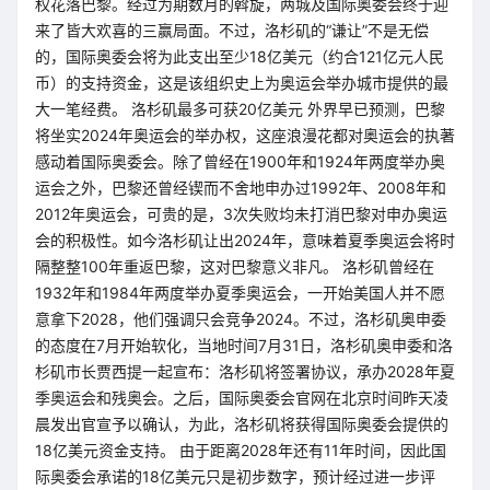
权花落巴黎。经过为期数月的斡旋，两城及国际奥委会终于迎
来了皆大欢喜的三赢局面。不过，洛杉矶的“谦让”不是无偿
的，国际奥委会将为此支出至少18亿美元（约合121亿元人民
币）的支持资金，这是该组织史上为奥运会举办城市提供的最
大一笔经费。 洛杉矶最多可获20亿美元 外界早已预测，巴黎
将坐实2024年奥运会的举办权，这座浪漫花都对奥运会的执著
感动着国际奥委会。除了曾经在1900年和1924年两度举办奥
运会之外，巴黎还曾经锲而不舍地申办过1992年、2008年和
2012年奥运会，可贵的是，3次失败均未打消巴黎对申办奥运
会的积极性。如今洛杉矶让出2024年，意味着夏季奥运会将时
隔整整100年重返巴黎，这对巴黎意义非凡。 洛杉矶曾经在
1932年和1984年两度举办夏季奥运会，一开始美国人并不愿
意拿下2028，他们强调只会竞争2024。不过，洛杉矶奥申委
的态度在7月开始软化，当地时间7月31日，洛杉矶奥申委和洛
杉矶市长贾西提一起宣布：洛杉矶将签署协议，承办2028年夏
季奥运会和残奥会。之后，国际奥委会官网在北京时间昨天凌
晨发出官宣予以确认，为此，洛杉矶将获得国际奥委会提供的
18亿美元资金支持。 由于距离2028年还有11年时间，因此国
际奥委会承诺的18亿美元只是初步数字，预计经过进一步评