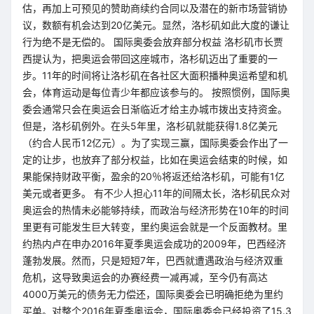
估，再加上可预见的赞助商续约合同以及潜在的新市场营销协
议，数额有机会达到20亿美元。显然，洛杉矶如此大度的谦让
行为绝不是无偿的。 国际奥委会放弃部分权益 洛杉矶市长贾
西提认为，把奥运会带回这座城市，洛杉矶迈出了重要的一
步。11年的时间将让洛杉矶在各社区大面积播种奥运希望和机
会，体育运动是每位青少年都应该参与的。 按照惯例，国际奥
委会通常只会在奥运会日渐临近才给主办城市拨出支持资金。
但是，洛杉矶例外。在头5年里，洛杉矶就能获得1.8亿美元
（约合人民币12亿元）。为了实现三赢，国际奥委会作出了一
定的让步，也放弃了部分权益，比如在奥运会结束的时候，如
果能保持财政平衡，盈余的20％将返还给洛杉矶，可能有1亿
美元或者更多。 有不少人担心11年的间隔太长，洛杉矶民众对
奥运会的热情未必能够持续，而政治与经济形势在10年的时间
里更有可能发生巨大转变，里约奥运会就是一个反面教材。里
约热内卢在申办2016年夏季奥运会成功的2009年，巴西经济
蓬勃发展。然而，只是短短7年，巴西就遭遇政治与经济双重
危机，这导致奥运会的办赛经费一减再减，至今仍有高达
4000万美元的债务无力偿还，国际奥委会已明确拒绝为里约
买单。对整个2016年夏季奥运会，国际奥委会已经投资了15.3