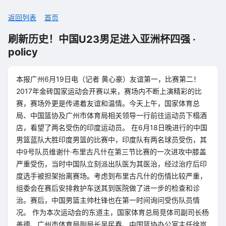
返回列表
首页
刷新历史！中国U23男足进入亚洲杯四强 ·
policy
本报广州6月19日电（记者 黄心豪）友谊第一，比赛第二！
2017年金砖国家运动会开赛以来，赛场内不断上演精彩的比
赛，赛场外更是传递着友谊和温情。今天上午，国家体育总
局、中国篮协及广州市体育局相关领导一行前往运动员下榻酒
店，看望了两名受伤的印度运动员。 在6月18日晚进行的中国
男篮蓝队大胜印度男篮的比赛中，印度队有两名球员受伤，其
中9号队员维谢什·布里古凡什在第三节比赛的一次进攻中膝盖
严重受伤，当时中国队立刻派出队医为其医治，经过治疗后印
度选手被担架抬离赛场。考虑到布里古凡什的伤情比较严重，
组委会在赛后安排救护车送其到医院做了进一步的检查和诊
治。赛后，中国男篮主帅杜锋也在第一时间询问受伤队员情
况。 作为本次运动会的东道主，国家体育总局竞体司副司长杨
善德、广州市体育局副局长吴民春、中国篮协办公室主任徐岚