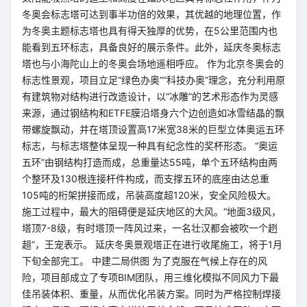
冬奥会标志塔可达到事半功倍的效果，其优越的地理位置，作
为冬奥主题标志塔也具有得天独厚的优势，在5公里范围内也
能看到五环标志，具备良好的展示条件。此外，延庆冬奥标志
塔也与小海陀山上的冬奥会场地遥相呼应。 作为北京冬奥会的
标志性景观，项目立足“绿色办奥”“科技办奥”理念，充分利用原
有建筑物对结构进行改造设计，以“冰雕”的艺术形态作为灵感
来源，通过钢结构和ETFE膜沿塔身六个边创造如冰雪结晶的飘
带螺旋飘动，并在塔顶设置高17米宽38米的巨型立体奥运五环
标志，与标志塔整体呈现一种具有纪念性的奖杯形态。 “奥运
五环”由钢结构打造而成，总重量达55吨，单个五环结构由两
个整环及130根连接杆件构成，而支撑五环的底座由达总重
105吨的桁架拼接而成，吊装高度超120米，安全风险极大。
施工过程中，最大的阻碍便是延庆地区的大风。“地面3级风，
塔顶7-8级，有时塔顶一阵风过来，一名壮汉都会被吹一个趔
趄”，王宠表示。 延庆冬奥景观塔正在进行收尾施工，将于1月
下旬全部完工。 中建二局供图 为了克服在气候上存在的风
险，项目部成立了专项BIM团队，用三维化模拟不同风力下最
佳吊装体积、重量，从而优化吊装方案。同时为严格控制焊接