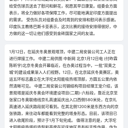
给受伤球员送去了慰问和鲜花，祝愿其早日康复。组委会方面
表示，将全力做好各项保障工作，尽可能地满足印度方面提出
的需求。 受伤队员对组委会及时周到的安排和慰问表示感谢。
印度队主教练巴斯卡亚表示，这次比赛的接待安排得很好，中
方做的这一切让他们感受到金砖国家之间的友谊。
1月12日，在延庆冬奥景观塔顶，中建二局安装公司工人正在
进行焊接工作。 中建二局供图 中新网 北京1月12日电 (付昨霖
陈昕宇)北京冬奥会开幕临近，在办奥过程当中，一批“双奥之
城”的建设成果渐入人们视野。12日，在北京延庆冬奥赛区，奥
运五环标志矗立在大浮坨太阳能吸热塔顶部，方圆五公里内依
然清晰可见。 中建二局安装公司钢结构项目经理王宠介绍，该
景观塔是延庆冬奥会环境建设项目(二期)-六标段，靠近北京至
张家口冬奥联络线京礼高速延庆出入口西侧580米处，在京礼
高速进入延庆路段就可看到。在其北侧1200米是东西方向的京
张铁路，来往动车都能看到完整的塔身形态。目前，该项目已
进入收尾阶段，预计于1月下旬完成。 值得注意的是，大浮坨
太阳能吸热塔的造型和高度在延庆地区具有标志性作用，作为