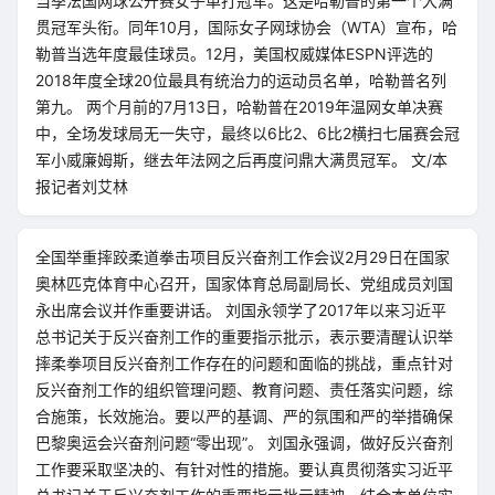
当季法国网球公开赛女子单打冠军。这是哈勒普的第一个大满
贯冠军头衔。同年10月，国际女子网球协会（WTA）宣布，哈
勒普当选年度最佳球员。12月，美国权威媒体ESPN评选的
2018年度全球20位最具有统治力的运动员名单，哈勒普名列
第九。 两个月前的7月13日，哈勒普在2019年温网女单决赛
中，全场发球局无一失守，最终以6比2、6比2横扫七届赛会冠
军小威廉姆斯，继去年法网之后再度问鼎大满贯冠军。 文/本
报记者刘艾林
全国举重摔跤柔道拳击项目反兴奋剂工作会议2月29日在国家
奥林匹克体育中心召开，国家体育总局副局长、党组成员刘国
永出席会议并作重要讲话。 刘国永领学了2017年以来习近平
总书记关于反兴奋剂工作的重要指示批示，表示要清醒认识举
摔柔拳项目反兴奋剂工作存在的问题和面临的挑战，重点针对
反兴奋剂工作的组织管理问题、教育问题、责任落实问题，综
合施策，长效施治。要以严的基调、严的氛围和严的举措确保
巴黎奥运会兴奋剂问题“零出现”。 刘国永强调，做好反兴奋剂
工作要采取坚决的、有针对性的措施。要认真贯彻落实习近平