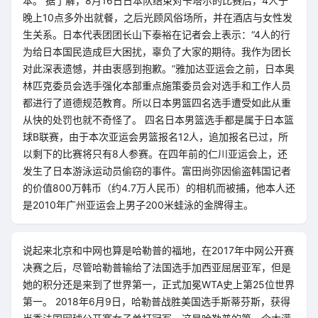
本。 据了解，8月16日日本队结束对卡塔尔的比赛后，4人于
晚上10点多外出就餐，之后光顾风俗场所，并在酒店与女性发
生关系。日本代表团团长山下泰裕在记者会上表示：“4人的行
为给日本国民造成巨大困扰，辜负了大家的期待。我作为团长
对此深表遗憾，并由衷感到抱歉。”雅加达亚运会之前，日本奥
林匹克委员会选手强化本部重点施策委员会对选手和工作人员
都进行了道德规范教育。所以日本男篮四名选手遭受如此从重
从快的处罚也就不奇怪了。 四名日本男篮选手都是属于日本篮
球B联赛，由于本次亚运会男篮报名12人，追加报名已过，所
以剩下的比赛将只有8人参赛。在四年前的仁川亚运会上，还
发生了日本游泳运动员偷窃的事件。富田尚弥因偷盗韩国记者
的价值800万韩币（约4.7万人民币）的相机而被捕，他本人还
是2010年广州亚运会上男子200米蛙泳的金牌得主。
说起来北京和中网也算是哈勒普的福地，在2017年中网公开赛
决赛之后，尽管哈勒普输给了法国选手加西亚屈居亚军，但是
她的积分还是来到了世界第一，正式加冕WTA史上第25位世界
第一。 2018年6月9日，哈勒普战胜美国选手斯蒂芬斯，获得