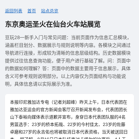
返回列表
首页
站点总览
东京奥运圣火在仙台火车站展览
豆玩28—新手入门与常见问题：当前页面作为信息汇总模块，
涵盖栏目划分、数据展示与规则说明等内容。各模块之间通过
导航进行连接，形成较为清晰的信息层级结构。历史数据模块
提供过往信息查询功能，便于用户进行基础了解。问：页面中
的数据如何理解？答：页面中的数据主要用于信息展示，具体
含义可参考规则说明部分。以上内容仅为页面结构与功能说
明，具体信息请以实际展示为准。
本报印尼雅加达专电（记者刘超峰）昨天上午，日本代表团在
雅加达亚运会的官方新闻会客厅召开新闻发布会，代表团团长
山下泰裕向媒体表示道歉并宣布，身穿日本代表团队服的4名
男篮选手：23岁的桥本拓哉、22岁的今村佳太、23岁的佐藤
卓磨和27岁的永吉佑也将被取消日本代表资格，当天被送回日